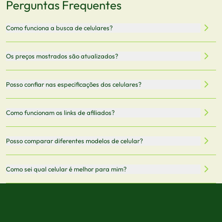
Perguntas Frequentes
Como funciona a busca de celulares?
Nossa plataforma permite que você busque e compare
Os preços mostrados são atualizados?
celulares de diferentes marcas e modelos. Você pode
filtrar por preço, características técnicas como
Sim, os preços são atualizados regularmente através de
Posso confiar nas especificações dos celulares?
armazenamento, memória RAM, bateria e conectividade
nossa integração com parceiros. No entanto,
5G.
recomendamos sempre verificar o preço final no site do
Todas as especificações técnicas são obtidas de fontes
Como funcionam os links de afiliados?
vendedor antes de finalizar sua compra.
oficiais dos fabricantes e verificadas pela nossa equipe.
Mantemos nosso banco de dados atualizado com as
Quando você clica em "Onde Comprar", pode ser
Posso comparar diferentes modelos de celular?
informações mais recentes de cada modelo.
redirecionado para lojas parceiras. Ao fazer uma compra
através desses links, podemos receber uma pequena
Sim! Você pode selecionar até 3 celulares para comparar
Como sei qual celular é melhor para mim?
comissão sem custo adicional para você.
lado a lado suas especificações, preços e características.
Use nossa ferramenta de comparação para tomar a melhor
Considere seu uso diário: se você tira muitas fotos,
decisão de compra.
priorize a qualidade da câmera; se usa muitos apps, foque
em memória RAM e armazenamento; para jogos,