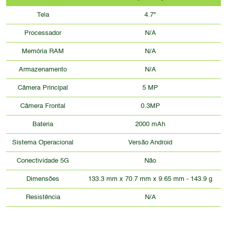
Tela
4.7"
Processador
N/A
Memória RAM
N/A
Armazenamento
N/A
Câmera Principal
5 MP
Câmera Frontal
0.3MP
Bateria
2000 mAh
Sistema Operacional
Versão Android
Conectividade 5G
Não
Dimensões
133.3 mm x 70.7 mm x 9.65 mm - 143.9 g
Resistência
N/A