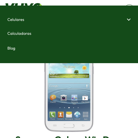
Celulares
Home
/
Celulares e Smartphones
/
Samsung Galaxy Win Duos
Calculadoras
Blog