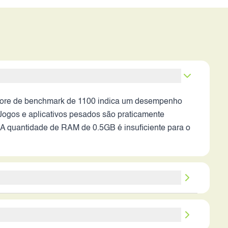
 score de benchmark de 1100 indica um desempenho
 Jogos e aplicativos pesados são praticamente
 A quantidade de RAM de 0.5GB é insuficiente para o
 automático, flash LED, e estabilização de imagem,
 apresentem baixo nível de detalhes, ruído elevado