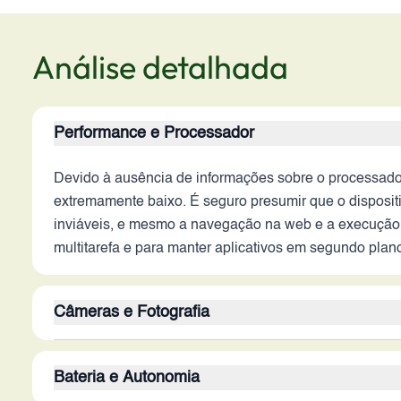
Análise detalhada
Performance e Processador
Devido à ausência de informações sobre o processado
extremamente baixo. É seguro presumir que o dispositi
inviáveis, e mesmo a navegação na web e a execução d
multitarefa e para manter aplicativos em segundo plan
Câmeras e Fotografia
A câmera traseira de 3.15 MP é modesta para os padrõ
Bateria e Autonomia
bem como a abertura da lente, impossibilitam uma aval