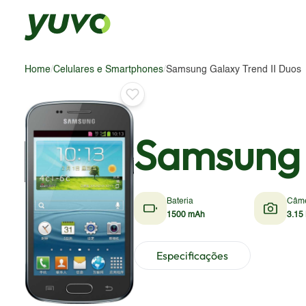
Home
/
Celulares e Smartphones
/
Samsung Galaxy Trend II Duos
Samsung 
Bateria
Câm
1500 mAh
3.15
Especificações