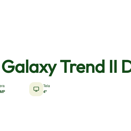
Galaxy Trend II 
era
Tela
 MP
4"