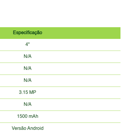
Especificação
4"
N/A
N/A
N/A
3.15 MP
N/A
1500 mAh
Versão Android