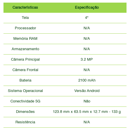
Características
Especificação
Tela
4"
Processador
N/A
Memória RAM
N/A
Armazenamento
N/A
Câmera Principal
3.2 MP
Câmera Frontal
N/A
Bateria
2100 mAh
Sistema Operacional
Versão Android
Conectividade 5G
Não
Dimensões
123.8 mm x 63.5 mm x 12.7 mm - 133 g
Resistência
N/A