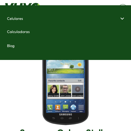
Celulares
Home
/
Celulares e Smartphones
/
Samsung Galaxy Stellar
Calculadoras
Blog