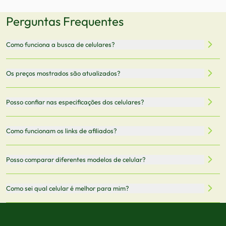
Perguntas Frequentes
Como funciona a busca de celulares?
Nossa plataforma permite que você busque e compare
Os preços mostrados são atualizados?
celulares de diferentes marcas e modelos. Você pode
filtrar por preço, características técnicas como
Sim, os preços são atualizados regularmente através de
Posso confiar nas especificações dos celulares?
armazenamento, memória RAM, bateria e conectividade
nossa integração com parceiros. No entanto,
5G.
recomendamos sempre verificar o preço final no site do
Todas as especificações técnicas são obtidas de fontes
Como funcionam os links de afiliados?
vendedor antes de finalizar sua compra.
oficiais dos fabricantes e verificadas pela nossa equipe.
Mantemos nosso banco de dados atualizado com as
Quando você clica em "Onde Comprar", pode ser
Posso comparar diferentes modelos de celular?
informações mais recentes de cada modelo.
redirecionado para lojas parceiras. Ao fazer uma compra
através desses links, podemos receber uma pequena
Sim! Você pode selecionar até 3 celulares para comparar
Como sei qual celular é melhor para mim?
comissão sem custo adicional para você.
lado a lado suas especificações, preços e características.
Use nossa ferramenta de comparação para tomar a melhor
Considere seu uso diário: se você tira muitas fotos,
decisão de compra.
priorize a qualidade da câmera; se usa muitos apps, foque