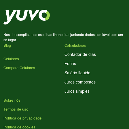
em memória RAM e armazenamento; para jogos,
processador e bateria são essenciais. Use nossos filtros
para encontrar o celular ideal.
Nós descomplicamos escolhas financeiras
juntando dados confiáveis em um
só lugar.
Blog
Calculadoras
Contador de dias
Celulares
Férias
Compare Celulares
Salário líquido
Juros compostos
Juros simples
Sobre nós
Termos de uso
Política de privacidade
Política de cookies