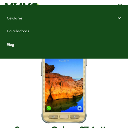
Celulares
Home
/
Celulares e Smartphones
/
Samsung Galaxy S7 Active
Calculadoras
Blog