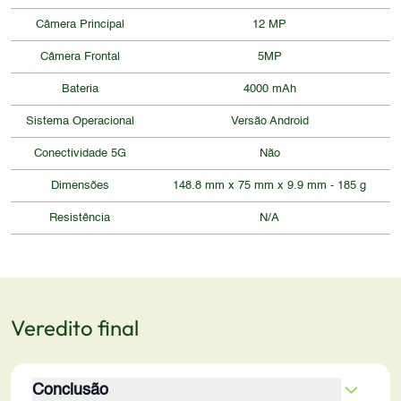
Câmera Principal
12 MP
Câmera Frontal
5MP
Bateria
4000 mAh
Sistema Operacional
Versão Android
Conectividade 5G
Não
Dimensões
148.8 mm x 75 mm x 9.9 mm - 185 g
Resistência
N/A
Veredito final
Conclusão