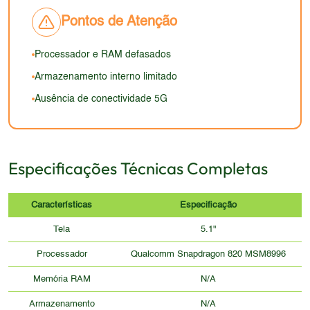
tarefas diárias, mas a ausência de tecnologias mais
um ponto fraco.
tão confortável quanto a de smartphones mais
recentes a tornam menos atraente.
Pontos de Atenção
modernos. A durabilidade é um ponto positivo, mas
o apelo visual provavelmente é menos atraente
Processador e RAM defasados
para o público geral, que busca dispositivos com
Armazenamento interno limitado
design elegante e moderno.
Ausência de conectividade 5G
Especificações Técnicas Completas
Características
Especificação
Tela
5.1"
Processador
Qualcomm Snapdragon 820 MSM8996
Memória RAM
N/A
Armazenamento
N/A