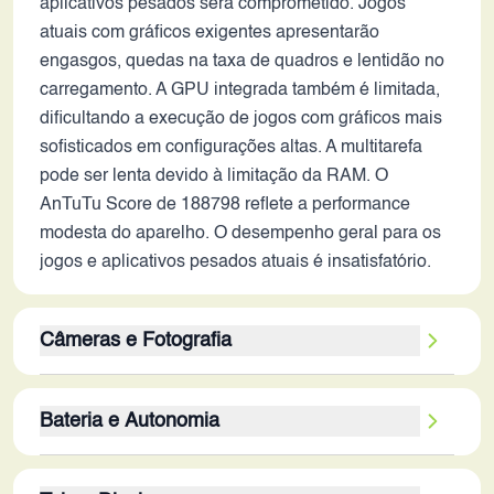
aplicativos pesados será comprometido. Jogos
atuais com gráficos exigentes apresentarão
engasgos, quedas na taxa de quadros e lentidão no
carregamento. A GPU integrada também é limitada,
dificultando a execução de jogos com gráficos mais
sofisticados em configurações altas. A multitarefa
pode ser lenta devido à limitação da RAM. O
AnTuTu Score de 188798 reflete a performance
modesta do aparelho. O desempenho geral para os
jogos e aplicativos pesados atuais é insatisfatório.
Câmeras e Fotografia
A câmera traseira de 12MP e a frontal de 5MP,
Bateria e Autonomia
embora fossem adequadas em 2016, não
conseguem competir com os smartphones de 2026.
A bateria de 4000 mAh era uma capacidade
A resolução por si só não garante a qualidade da