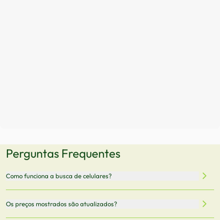
Perguntas Frequentes
Como funciona a busca de celulares?
Nossa plataforma permite que você busque e compare
Os preços mostrados são atualizados?
celulares de diferentes marcas e modelos. Você pode