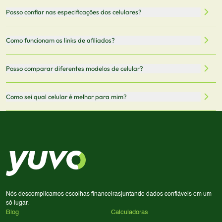
filtrar por preço, características técnicas como
Sim, os preços são atualizados regularmente através de
Posso confiar nas especificações dos celulares?
armazenamento, memória RAM, bateria e conectividade
nossa integração com parceiros. No entanto,
5G.
recomendamos sempre verificar o preço final no site do
Todas as especificações técnicas são obtidas de fontes
Como funcionam os links de afiliados?
vendedor antes de finalizar sua compra.
oficiais dos fabricantes e verificadas pela nossa equipe.
Mantemos nosso banco de dados atualizado com as
Quando você clica em "Onde Comprar", pode ser
Posso comparar diferentes modelos de celular?
informações mais recentes de cada modelo.
redirecionado para lojas parceiras. Ao fazer uma compra
através desses links, podemos receber uma pequena
Sim! Você pode selecionar até 3 celulares para comparar
Como sei qual celular é melhor para mim?
comissão sem custo adicional para você.
lado a lado suas especificações, preços e características.
Use nossa ferramenta de comparação para tomar a melhor
Considere seu uso diário: se você tira muitas fotos,
decisão de compra.
priorize a qualidade da câmera; se usa muitos apps, foque
em memória RAM e armazenamento; para jogos,
processador e bateria são essenciais. Use nossos filtros
para encontrar o celular ideal.
Nós descomplicamos escolhas financeiras
juntando dados confiáveis em um
só lugar.
Blog
Calculadoras