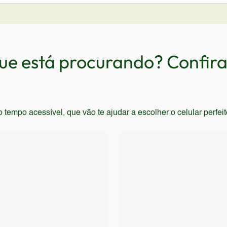
 simplicidade e a confiabilidade da marca Samsung. É recome
 exigem alto desempenho, como gamers, usuários de aplicati
riza a qualidade de imagem da câmera, a velocidade de conect
de uso fluida e responsiva, com recursos modernos, devem evi
e está procurando? Confira 
empo acessível, que vão te ajudar a escolher o celular perfei