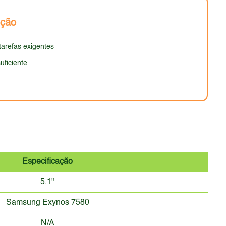
omparação com os smartphones com telas maiores e
nção
ar disso, a ausência de características como
tarefas exigentes
uficiente
Especificação
5.1"
Samsung Exynos 7580
N/A