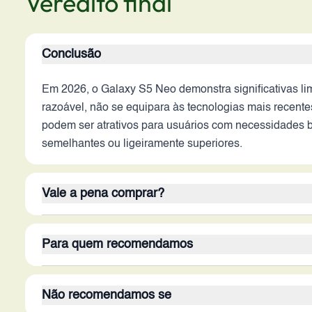
Veredito final
Conclusão
Em 2026, o Galaxy S5 Neo demonstra significativas li
razoável, não se equipara às tecnologias mais recen
podem ser atrativos para usuários com necessidades 
semelhantes ou ligeiramente superiores.
Vale a pena comprar?
O Galaxy S5 Neo, em 2026, não se destaca em termos 
Para quem recomendamos
incluem a performance lenta, o espaço de armazename
podem ser atrativos para alguns usuários. A decisão d
O Galaxy S5 Neo é mais adequado para usuários que 
o S5 Neo não é a melhor opção, mas pode ser consider
Não recomendamos se
de redes sociais. O público-alvo inclui idosos, cria