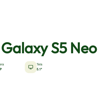
Galaxy S5 Neo
era
Tela
P
5.1"