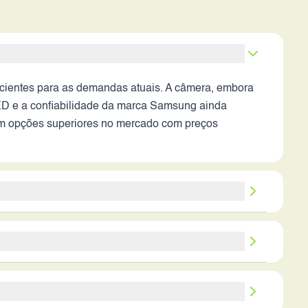
icientes para as demandas atuais. A câmera, embora
LED e a confiabilidade da marca Samsung ainda
em opções superiores no mercado com preços
ara a experiência moderna. As principais limitações
 a tela AMOLED e a reputação da marca Samsung
s e da tolerância às limitações técnicas. Em resumo,
ensagens de texto, navegação na web e uso limitado
sicas.
rsos avançados. O dispositivo pode ser uma boa