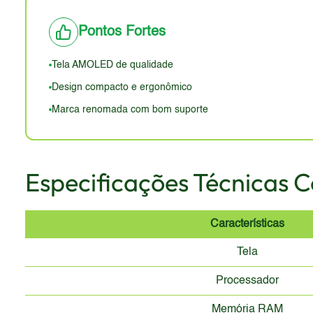
A aparência do dispositivo pode parecer datada em 2
Pontos Fortes
design mais minimalista. A ergonomia, no entanto, é u
certificação de resistência à água e poeira pode ser
Tela AMOLED de qualidade
Design compacto e ergonômico
Marca renomada com bom suporte
Especificações Técnicas 
Características
Tela
Processador
Memória RAM