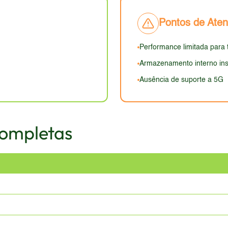
026, com bordas maiores e um design menos sofisticado em c
Pontos de Ate
m ponto positivo, proporcionando uma pegada confortável. Apes
 considerada uma desvantagem.
Performance limitada para 
Armazenamento interno ins
Ausência de suporte a 5G
Completas