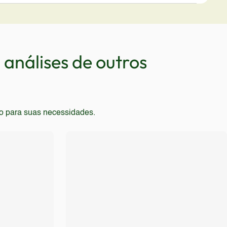
ndável para quem busca um celular funcional e não
vos pesados ou profissionais que necessitam de
ividade 5G ou a grande capacidade de
tar este modelo, pois as suas especificações estão
análises de outros
to para suas necessidades.