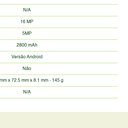
N/A
16 MP
5MP
2800 mAh
Versão Android
Não
mm x 72.5 mm x 8.1 mm - 145 g
N/A