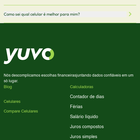
redirecionado para lojas parceiras. Ao fazer uma compra
através desses links, podemos receber uma pequena
Sim! Você pode selecionar até 3 celulares para comparar
Como sei qual celular é melhor para mim?
comissão sem custo adicional para você.
lado a lado suas especificações, preços e características.
Use nossa ferramenta de comparação para tomar a melhor
Considere seu uso diário: se você tira muitas fotos,
decisão de compra.
priorize a qualidade da câmera; se usa muitos apps, foque
em memória RAM e armazenamento; para jogos,
processador e bateria são essenciais. Use nossos filtros
para encontrar o celular ideal.
Nós descomplicamos escolhas financeiras
juntando dados confiáveis em um
só lugar.
Blog
Calculadoras
Contador de dias
Celulares
Férias
Compare Celulares
Salário líquido
Juros compostos
Juros simples