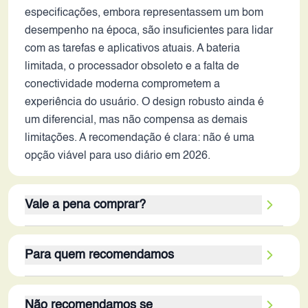
especificações, embora representassem um bom
desempenho na época, são insuficientes para lidar
com as tarefas e aplicativos atuais. A bateria
limitada, o processador obsoleto e a falta de
conectividade moderna comprometem a
experiência do usuário. O design robusto ainda é
um diferencial, mas não compensa as demais
limitações. A recomendação é clara: não é uma
opção viável para uso diário em 2026.
Vale a pena comprar?
Apesar de ter sido um smartphone inovador em seu
Para quem recomendamos
lançamento, em 2026 o Galaxy S5 Active
dificilmente vale a pena para uso regular. Os pontos
Este dispositivo poderia ser considerado por um
fortes, como a resistência física e a tela AMOLED,
Não recomendamos se