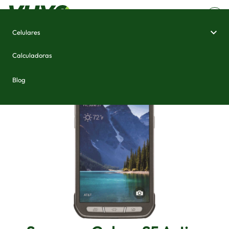
Celulares
Home
/
Celulares e Smartphones
/
Samsung Galaxy S5 Active
Calculadoras
Blog