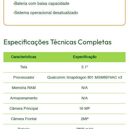
Bateria com baixa capacidade
Sistema operacional desatualizado
Especificações Técnicas Completas
Características
Especificação
Tela
5.1"
Processador
Qualcomm Snapdragon 801 MSM8974AC v3
Memória RAM
N/A
Armazenamento
N/A
Câmera Principal
16 MP
Câmera Frontal
2MP