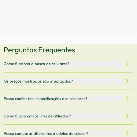
Perguntas Frequentes
Como funciona a busca de celulares?
Nossa plataforma permite que você busque e compare
Os preços mostrados são atualizados?
celulares de diferentes marcas e modelos. Você pode
filtrar por preço, características técnicas como
Sim, os preços são atualizados regularmente através de
Posso confiar nas especificações dos celulares?
armazenamento, memória RAM, bateria e conectividade
nossa integração com parceiros. No entanto,
5G.
recomendamos sempre verificar o preço final no site do
Todas as especificações técnicas são obtidas de fontes
Como funcionam os links de afiliados?
vendedor antes de finalizar sua compra.
oficiais dos fabricantes e verificadas pela nossa equipe.
Mantemos nosso banco de dados atualizado com as
Quando você clica em "Onde Comprar", pode ser
Posso comparar diferentes modelos de celular?
informações mais recentes de cada modelo.