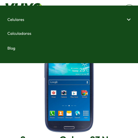
Celulares
Home
/
Celulares e Smartphones
/
Samsung Galaxy S3 Neo
Calculadoras
Blog