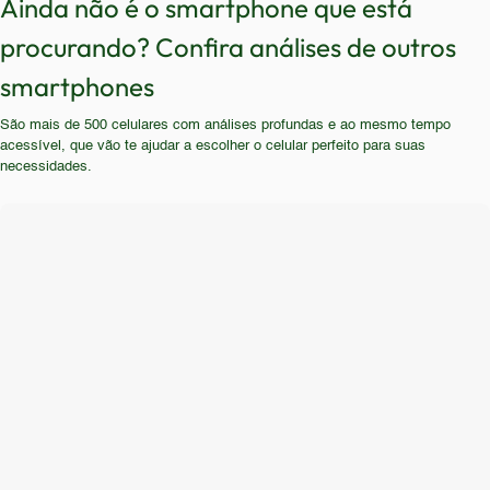
Ainda não é o smartphone que está
performance, boa câmera, grande autonomia de
demais limitações. Idosos que não utilizam
superiores em todos os aspectos.
procurando? Confira análises de outros
bateria, boa tela ou boa conectividade. O público
aplicativos pesados e que buscam um aparelho
que busca jogos, edição de fotos e vídeos, uso
smartphones
simples e com funções básicas poderiam ser um
intenso de aplicativos, navegação na internet, redes
publico alvo.
São mais de 500 celulares com análises profundas e ao mesmo tempo
sociais e streaming de vídeo não seria atendido por
acessível, que vão te ajudar a escolher o celular perfeito para suas
este aparelho.
necessidades.