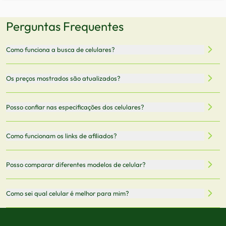
Perguntas Frequentes
Como funciona a busca de celulares?
Nossa plataforma permite que você busque e compare
Os preços mostrados são atualizados?
celulares de diferentes marcas e modelos. Você pode
filtrar por preço, características técnicas como
Sim, os preços são atualizados regularmente através de
Posso confiar nas especificações dos celulares?
armazenamento, memória RAM, bateria e conectividade
nossa integração com parceiros. No entanto,
5G.
recomendamos sempre verificar o preço final no site do
Todas as especificações técnicas são obtidas de fontes
Como funcionam os links de afiliados?
vendedor antes de finalizar sua compra.
oficiais dos fabricantes e verificadas pela nossa equipe.
Mantemos nosso banco de dados atualizado com as
Quando você clica em "Onde Comprar", pode ser
Posso comparar diferentes modelos de celular?
informações mais recentes de cada modelo.
redirecionado para lojas parceiras. Ao fazer uma compra
através desses links, podemos receber uma pequena
Sim! Você pode selecionar até 3 celulares para comparar
Como sei qual celular é melhor para mim?
comissão sem custo adicional para você.
lado a lado suas especificações, preços e características.
Use nossa ferramenta de comparação para tomar a melhor
Considere seu uso diário: se você tira muitas fotos,
decisão de compra.