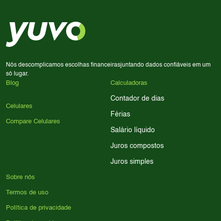
priorize a qualidade da câmera; se usa muitos apps, foque
em memória RAM e armazenamento; para jogos,
processador e bateria são essenciais. Use nossos filtros
para encontrar o celular ideal.
Nós descomplicamos escolhas financeiras
juntando dados confiáveis em um
só lugar.
Blog
Calculadoras
Contador de dias
Celulares
Férias
Compare Celulares
Salário líquido
Juros compostos
Juros simples
Sobre nós
Termos de uso
Política de privacidade