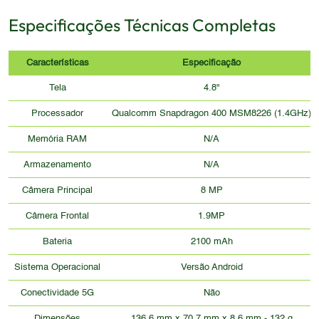
Especificações Técnicas Completas
Características
Especificação
Tela
4.8"
Processador
Qualcomm Snapdragon 400 MSM8226 (1.4GHz)
Memória RAM
N/A
Armazenamento
N/A
Câmera Principal
8 MP
Câmera Frontal
1.9MP
Bateria
2100 mAh
Sistema Operacional
Versão Android
Conectividade 5G
Não
Dimensões
136.6 mm x 70.7 mm x 8.6 mm - 132 g