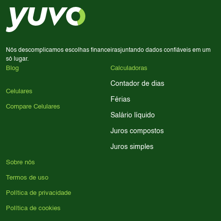
em memória RAM e armazenamento; para jogos,
processador e bateria são essenciais. Use nossos filtros
para encontrar o celular ideal.
Nós descomplicamos escolhas financeiras
juntando dados confiáveis em um
só lugar.
Blog
Calculadoras
Contador de dias
Celulares
Férias
Compare Celulares
Salário líquido
Juros compostos
Juros simples
Sobre nós
Termos de uso
Política de privacidade
Política de cookies