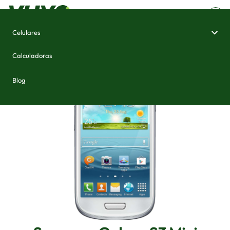
Celulares
Home
/
Celulares e Smartphones
/
Samsung Galaxy S3 Mini
Calculadoras
Blog