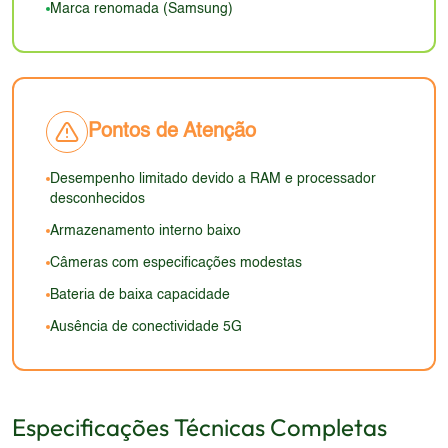
atenção constante ao nível de carga.
Marca renomada (Samsung)
utilizados. A aparência geral seria simples e sem
smartphones modernos, com baixa resolução e
grandes atrativos visuais. A ergonomia seria boa,
taxa de atualização, comprometendo a experiência
mas o design em si não se destacaria em relação
do usuário.
aos modelos modernos. O design seria mais
funcional do que esteticamente impressionante,
Pontos de Atenção
com foco na praticidade e no tamanho reduzido.
Desempenho limitado devido a RAM e processador
desconhecidos
Armazenamento interno baixo
Câmeras com especificações modestas
Bateria de baixa capacidade
Ausência de conectividade 5G
Especificações Técnicas Completas