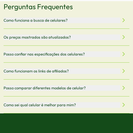
Perguntas Frequentes
Como funciona a busca de celulares?
Nossa plataforma permite que você busque e compare
Os preços mostrados são atualizados?
celulares de diferentes marcas e modelos. Você pode
filtrar por preço, características técnicas como
Sim, os preços são atualizados regularmente através de
Posso confiar nas especificações dos celulares?
armazenamento, memória RAM, bateria e conectividade
nossa integração com parceiros. No entanto,
5G.
recomendamos sempre verificar o preço final no site do
Todas as especificações técnicas são obtidas de fontes
Como funcionam os links de afiliados?
vendedor antes de finalizar sua compra.
oficiais dos fabricantes e verificadas pela nossa equipe.
Mantemos nosso banco de dados atualizado com as
Quando você clica em "Onde Comprar", pode ser
Posso comparar diferentes modelos de celular?
informações mais recentes de cada modelo.
redirecionado para lojas parceiras. Ao fazer uma compra
através desses links, podemos receber uma pequena
Sim! Você pode selecionar até 3 celulares para comparar
Como sei qual celular é melhor para mim?
comissão sem custo adicional para você.
lado a lado suas especificações, preços e características.
Use nossa ferramenta de comparação para tomar a melhor
Considere seu uso diário: se você tira muitas fotos,
decisão de compra.
priorize a qualidade da câmera; se usa muitos apps, foque