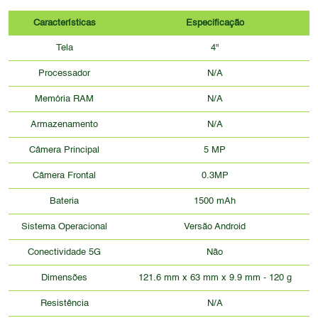
Características
Especificação
Tela
4"
Processador
N/A
Memória RAM
N/A
Armazenamento
N/A
Câmera Principal
5 MP
Câmera Frontal
0.3MP
Bateria
1500 mAh
Sistema Operacional
Versão Android
Conectividade 5G
Não
Dimensões
121.6 mm x 63 mm x 9.9 mm - 120 g
Resistência
N/A