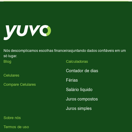
Use nossa ferramenta de comparação para tomar a melhor
Considere seu uso diário: se você tira muitas fotos,
decisão de compra.
priorize a qualidade da câmera; se usa muitos apps, foque
em memória RAM e armazenamento; para jogos,
processador e bateria são essenciais. Use nossos filtros
para encontrar o celular ideal.
Nós descomplicamos escolhas financeiras
juntando dados confiáveis em um
só lugar.
Blog
Calculadoras
Contador de dias
Celulares
Férias
Compare Celulares
Salário líquido
Juros compostos
Juros simples
Sobre nós
Termos de uso