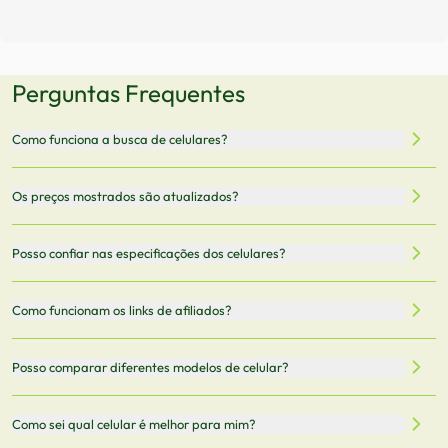
Perguntas Frequentes
Como funciona a busca de celulares?
Nossa plataforma permite que você busque e compare
Os preços mostrados são atualizados?
celulares de diferentes marcas e modelos. Você pode
filtrar por preço, características técnicas como
Sim, os preços são atualizados regularmente através de
Posso confiar nas especificações dos celulares?
armazenamento, memória RAM, bateria e conectividade
nossa integração com parceiros. No entanto,
5G.
recomendamos sempre verificar o preço final no site do
Todas as especificações técnicas são obtidas de fontes
Como funcionam os links de afiliados?
vendedor antes de finalizar sua compra.
oficiais dos fabricantes e verificadas pela nossa equipe.
Mantemos nosso banco de dados atualizado com as
Quando você clica em "Onde Comprar", pode ser
Posso comparar diferentes modelos de celular?
informações mais recentes de cada modelo.
redirecionado para lojas parceiras. Ao fazer uma compra
através desses links, podemos receber uma pequena
Sim! Você pode selecionar até 3 celulares para comparar
Como sei qual celular é melhor para mim?
comissão sem custo adicional para você.
lado a lado suas especificações, preços e características.