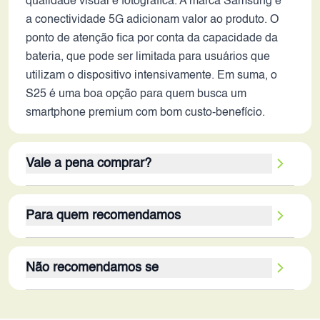
qualidade visual e fotográfica. A marca Samsung e
a conectividade 5G adicionam valor ao produto. O
ponto de atenção fica por conta da capacidade da
bateria, que pode ser limitada para usuários que
utilizam o dispositivo intensivamente. Em suma, o
S25 é uma boa opção para quem busca um
smartphone premium com bom custo-benefício.
Vale a pena comprar?
O Galaxy S25 ainda vale a pena em 2026,
Para quem recomendamos
principalmente para aqueles que buscam um
dispositivo com bom desempenho, tela de alta
O Galaxy S25 é recomendado para um público que
qualidade e câmeras versáteis. Os pontos fortes,
Não recomendamos se
busca um smartphone com bom desempenho, tela
como o processador potente, a tela AMOLED de
de qualidade e câmeras versáteis, sem
120Hz e o amplo armazenamento, superam as
O Galaxy S25 pode não ser a melhor opção para
necessariamente priorizar a maior duração de
possíveis limitações, como a capacidade da