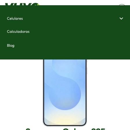
Celulares
Home
/
Celulares e Smartphones
/
Samsung Galaxy S25
Calculadoras
Blog