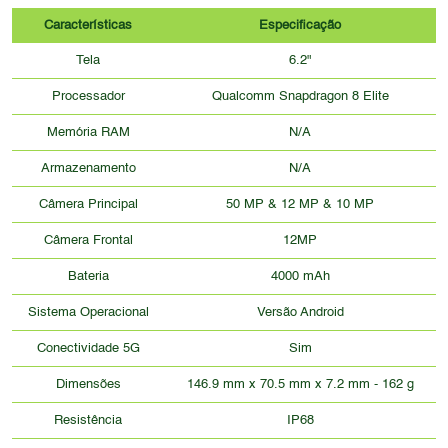
Características
Especificação
Tela
6.2"
Processador
Qualcomm Snapdragon 8 Elite
Memória RAM
N/A
Armazenamento
N/A
Câmera Principal
50 MP & 12 MP & 10 MP
Câmera Frontal
12MP
Bateria
4000 mAh
Sistema Operacional
Versão Android
Conectividade 5G
Sim
Dimensões
146.9 mm x 70.5 mm x 7.2 mm - 162 g
Resistência
IP68