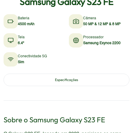
Samsung Galaxy S23 FE
Bateria
Câmera
4500 mAh
50 MP & 12 MP & 8 MP
Tela
Processador
6.4"
Samsung Exynos 2200
Conectividade 5G
Sim
Especificações
Sobre o
Samsung
Galaxy S23 FE