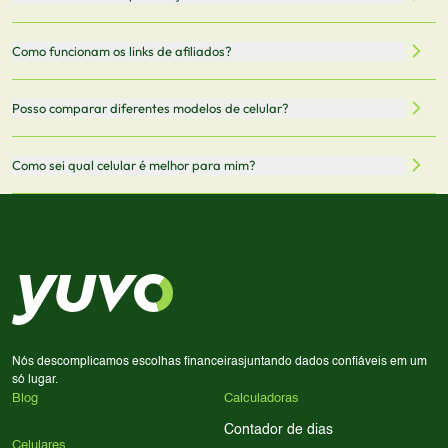
armazenamento, memória RAM, bateria e conectividade
nossa integração com parceiros. No entanto,
5G.
recomendamos sempre verificar o preço final no site do
Todas as especificações técnicas são obtidas de fontes
Como funcionam os links de afiliados?
vendedor antes de finalizar sua compra.
oficiais dos fabricantes e verificadas pela nossa equipe.
Mantemos nosso banco de dados atualizado com as
Quando você clica em "Onde Comprar", pode ser
Posso comparar diferentes modelos de celular?
informações mais recentes de cada modelo.
redirecionado para lojas parceiras. Ao fazer uma compra
através desses links, podemos receber uma pequena
Sim! Você pode selecionar até 3 celulares para comparar
Como sei qual celular é melhor para mim?
comissão sem custo adicional para você.
lado a lado suas especificações, preços e características.
Use nossa ferramenta de comparação para tomar a melhor
Considere seu uso diário: se você tira muitas fotos,
decisão de compra.
priorize a qualidade da câmera; se usa muitos apps, foque
em memória RAM e armazenamento; para jogos,
processador e bateria são essenciais. Use nossos filtros
para encontrar o celular ideal.
Nós descomplicamos escolhas financeiras
juntando dados confiáveis em um
só lugar.
Blog
Calculadoras
Contador de dias
Celulares