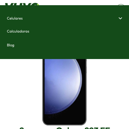
Celulares
Home
/
Celulares e Smartphones
/
Samsung Galaxy S23 FE
Calculadoras
Blog