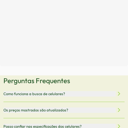
Perguntas Frequentes
Como funciona a busca de celulares?
Nossa plataforma permite que você busque e compare
Os preços mostrados são atualizados?
celulares de diferentes marcas e modelos. Você pode
filtrar por preço, características técnicas como
Sim, os preços são atualizados regularmente através de
Posso confiar nas especificações dos celulares?