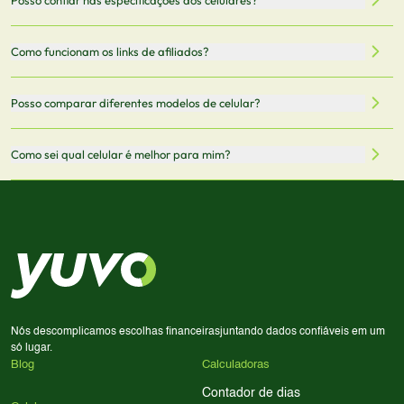
armazenamento, memória RAM, bateria e conectividade
nossa integração com parceiros. No entanto,
5G.
recomendamos sempre verificar o preço final no site do
Todas as especificações técnicas são obtidas de fontes
Como funcionam os links de afiliados?
vendedor antes de finalizar sua compra.
oficiais dos fabricantes e verificadas pela nossa equipe.
Mantemos nosso banco de dados atualizado com as
Quando você clica em "Onde Comprar", pode ser
Posso comparar diferentes modelos de celular?
informações mais recentes de cada modelo.
redirecionado para lojas parceiras. Ao fazer uma compra
através desses links, podemos receber uma pequena
Sim! Você pode selecionar até 3 celulares para comparar
Como sei qual celular é melhor para mim?
comissão sem custo adicional para você.
lado a lado suas especificações, preços e características.
Use nossa ferramenta de comparação para tomar a melhor
Considere seu uso diário: se você tira muitas fotos,
decisão de compra.
priorize a qualidade da câmera; se usa muitos apps, foque
em memória RAM e armazenamento; para jogos,
processador e bateria são essenciais. Use nossos filtros
para encontrar o celular ideal.
Nós descomplicamos escolhas financeiras
juntando dados confiáveis em um
só lugar.
Blog
Calculadoras
Contador de dias