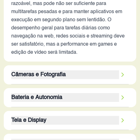
razoável, mas pode não ser suficiente para
multitarefas pesadas e para manter aplicativos em
execução em segundo plano sem lentidão. O
desempenho geral para tarefas diárias como
navegação na web, redes sociais e streaming deve
ser satisfatório, mas a performance em games e
edição de vídeo será limitada.
Câmeras e Fotografia
O conjunto de câmeras traseiras, composto por
Bateria e Autonomia
sensores de 50 MP, 10 MP e 12 MP, oferecia
versatilidade e qualidade de imagem razoável em
A bateria de 4500 mAh era adequada para um dia
2022. Em 2026, a qualidade das fotos pode parecer
Tela e Display
inteiro de uso em 2022, mas em 2026, a autonomia
inferior em comparação aos smartphones mais
pode ser comprometida devido ao envelhecimento
recentes que contam com sensores maiores,
A tela AMOLED de 6.6 polegadas, com resolução
da bateria e ao aumento do consumo de energia
processamento de imagem mais avançado e