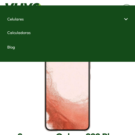
Celulares
Home
/
Celulares e Smartphones
/
Samsung Galaxy S22 Plus
Calculadoras
Blog