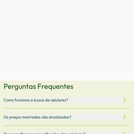
Perguntas Frequentes
Como funciona a busca de celulares?
Nossa plataforma permite que você busque e compare
Os preços mostrados são atualizados?
celulares de diferentes marcas e modelos. Você pode
filtrar por preço, características técnicas como
Sim, os preços são atualizados regularmente através de
Posso confiar nas especificações dos celulares?