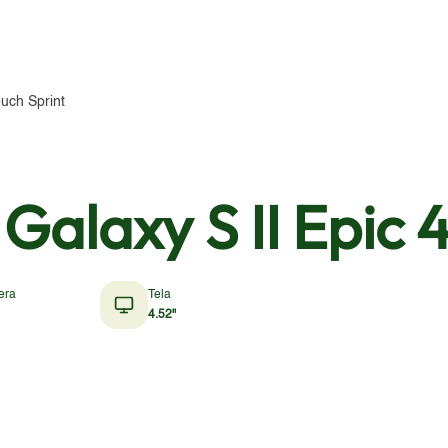
uch Sprint
alaxy S II Epic 
era
Tela
4.52"