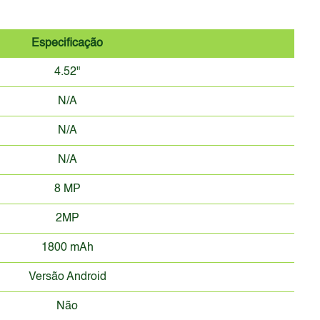
Especificação
4.52"
N/A
N/A
N/A
8 MP
2MP
1800 mAh
Versão Android
Não