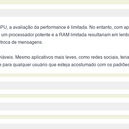
GPU, a avaliação da performance é limitada. No entanto, com 
m processador potente e a RAM limitada resultariam em lentid
 troca de mensagens.
iáveis. Mesmo aplicativos mais leves, como redes sociais, te
trante para qualquer usuário que esteja acostumado com os pad
cem recursos compatíveis com os padrões atuais de fotografia.
ade das fotos e vídeos seria significativamente inferior. Em con
remamente limitada, especialmente considerando que smartp
idade 4G/5G. É provável que o aparelho precisasse ser carrega