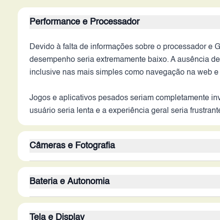
Performance e Processador
Devido à falta de informações sobre o processador e 
desempenho seria extremamente baixo. A ausência de u
inclusive nas mais simples como navegação na web e
Jogos e aplicativos pesados seriam completamente inv
usuário seria lenta e a experiência geral seria frus
Câmeras e Fotografia
A câmera traseira de 8MP e a frontal de 2MP não ofere
Bateria e Autonomia
e a falta de estabilização óptica indicam que a qualid
ainda pior, com muito ruído e falta de detalhes.
Com uma bateria de 1800 mAh, a autonomia seria ext
Tela e Display
telas maiores, processadores mais potentes e conectiv