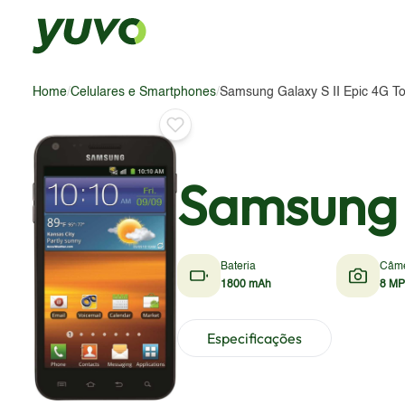
Home
/
Celulares e Smartphones
/
Samsung Galaxy S II Epic 4G To
Samsung G
Bateria
Câm
1800 mAh
8 MP
Especificações