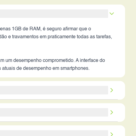
apenas 1GB de RAM, é seguro afirmar que o
ão e travamentos em praticamente todas as tarefas,
riam um desempenho comprometido. A interface do
rões atuais de desempenho em smartphones.
 A ausência de informações sobre a abertura da lente
dições de pouca luz, a qualidade da imagem seria
hones modernos consomem mais energia devido a
do várias vezes ao dia.