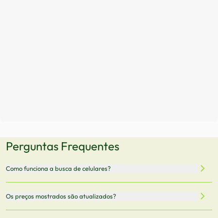
Perguntas Frequentes
Como funciona a busca de celulares?
Nossa plataforma permite que você busque e compare
Os preços mostrados são atualizados?
celulares de diferentes marcas e modelos. Você pode
filtrar por preço, características técnicas como