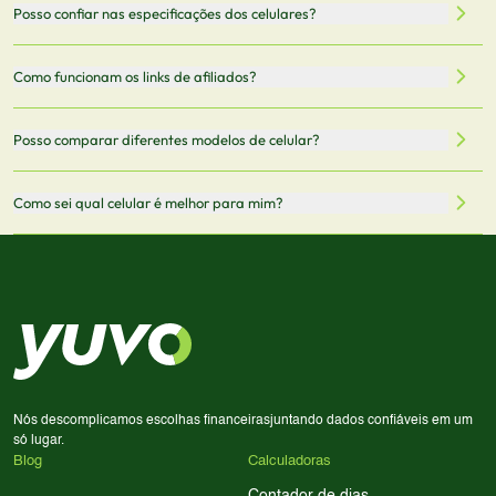
Sim, os preços são atualizados regularmente através de
Posso confiar nas especificações dos celulares?
armazenamento, memória RAM, bateria e conectividade
nossa integração com parceiros. No entanto,
5G.
recomendamos sempre verificar o preço final no site do
Todas as especificações técnicas são obtidas de fontes
Como funcionam os links de afiliados?
vendedor antes de finalizar sua compra.
oficiais dos fabricantes e verificadas pela nossa equipe.
Mantemos nosso banco de dados atualizado com as
Quando você clica em "Onde Comprar", pode ser
Posso comparar diferentes modelos de celular?
informações mais recentes de cada modelo.
redirecionado para lojas parceiras. Ao fazer uma compra
através desses links, podemos receber uma pequena
Sim! Você pode selecionar até 3 celulares para comparar
Como sei qual celular é melhor para mim?
comissão sem custo adicional para você.
lado a lado suas especificações, preços e características.
Use nossa ferramenta de comparação para tomar a melhor
Considere seu uso diário: se você tira muitas fotos,
decisão de compra.
priorize a qualidade da câmera; se usa muitos apps, foque
em memória RAM e armazenamento; para jogos,
processador e bateria são essenciais. Use nossos filtros
para encontrar o celular ideal.
Nós descomplicamos escolhas financeiras
juntando dados confiáveis em um
só lugar.
Blog
Calculadoras