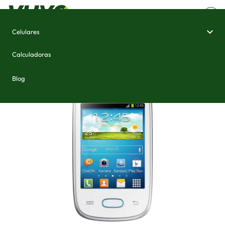
Celulares
Home
/
Celulares e Smartphones
/
Samsung Galaxy Pocket Neo S5310
Calculadoras
Blog