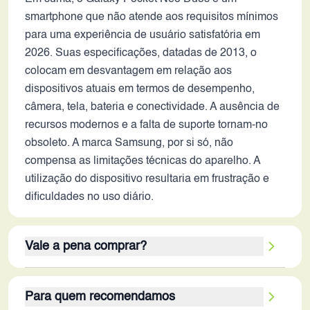
smartphone que não atende aos requisitos mínimos
para uma experiência de usuário satisfatória em
2026. Suas especificações, datadas de 2013, o
colocam em desvantagem em relação aos
dispositivos atuais em termos de desempenho,
câmera, tela, bateria e conectividade. A ausência de
recursos modernos e a falta de suporte tornam-no
obsoleto. A marca Samsung, por si só, não
compensa as limitações técnicas do aparelho. A
utilização do dispositivo resultaria em frustração e
dificuldades no uso diário.
Vale a pena comprar?
O Galaxy Pocket Neo Duos, em 2026, não vale a
Para quem recomendamos
pena ser considerado. Seus pontos fortes, como