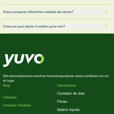
oficiais dos fabricantes e verificadas pela nossa equipe.
Mantemos nosso banco de dados atualizado com as
Quando você clica em "Onde Comprar", pode ser
Posso comparar diferentes modelos de celular?
informações mais recentes de cada modelo.
redirecionado para lojas parceiras. Ao fazer uma compra
através desses links, podemos receber uma pequena
Sim! Você pode selecionar até 3 celulares para comparar
Como sei qual celular é melhor para mim?
comissão sem custo adicional para você.
lado a lado suas especificações, preços e características.
Use nossa ferramenta de comparação para tomar a melhor
Considere seu uso diário: se você tira muitas fotos,
decisão de compra.
priorize a qualidade da câmera; se usa muitos apps, foque
em memória RAM e armazenamento; para jogos,
processador e bateria são essenciais. Use nossos filtros
para encontrar o celular ideal.
Nós descomplicamos escolhas financeiras
juntando dados confiáveis em um
só lugar.
Blog
Calculadoras
Contador de dias
Celulares
Férias
Compare Celulares
Salário líquido