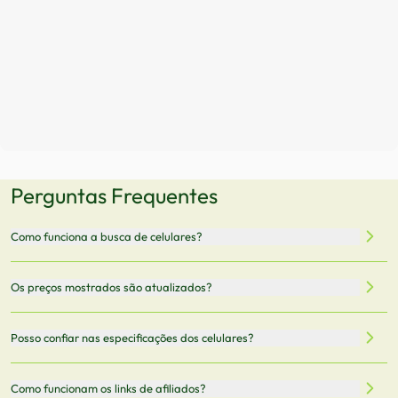
Perguntas Frequentes
Como funciona a busca de celulares?
Nossa plataforma permite que você busque e compare
Os preços mostrados são atualizados?
celulares de diferentes marcas e modelos. Você pode
filtrar por preço, características técnicas como
Sim, os preços são atualizados regularmente através de
Posso confiar nas especificações dos celulares?
armazenamento, memória RAM, bateria e conectividade
nossa integração com parceiros. No entanto,
5G.
recomendamos sempre verificar o preço final no site do
Todas as especificações técnicas são obtidas de fontes
Como funcionam os links de afiliados?
vendedor antes de finalizar sua compra.