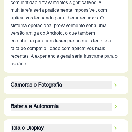
com lentidão e travamentos significativos. A
multitarefa seria praticamente impossível, com
aplicativos fechando para liberar recursos. O
sistema operacional provavelmente seria uma
versão antiga do Android, o que também
contribuiria para um desempenho mais lento e a
falta de compatibilidade com aplicativos mais
recentes. A experiência geral seria frustrante para o
usuário.
Câmeras e Fotografia
A câmera traseira de 2 MP é um dos pontos fracos
Bateria e Autonomia
mais evidentes. Em 2026, essa resolução seria
insuficiente para produzir fotos e vídeos com
A bateria de 1200 mAh é outro ponto crítico. Em
qualidade aceitável. A ausência de recursos como
Tela e Display
2013, essa capacidade já era considerada
estabilização óptica, modos de cena avançados e