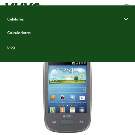
Celulares
Home
/
Celulares e Smartphones
/
Samsung Galaxy Pocket Neo Duos
Calculadoras
Blog