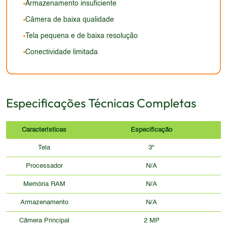
atuais, que possuem designs mais modernos e
Armazenamento insuficiente
sofisticados.
Câmera de baixa qualidade
Tela pequena e de baixa resolução
Conectividade limitada
Especificações Técnicas Completas
Características
Especificação
Tela
3"
Processador
N/A
Memória RAM
N/A
Armazenamento
N/A
Câmera Principal
2 MP