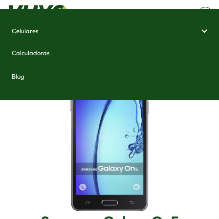
Celulares
Home
/
Celulares e Smartphones
/
Samsung Galaxy On5
Calculadoras
Blog