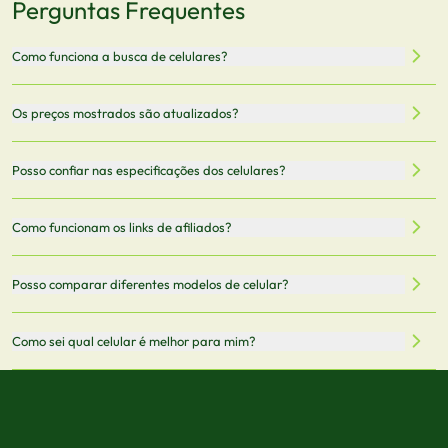
Perguntas Frequentes
Como funciona a busca de celulares?
Nossa plataforma permite que você busque e compare
Os preços mostrados são atualizados?
celulares de diferentes marcas e modelos. Você pode
filtrar por preço, características técnicas como
Sim, os preços são atualizados regularmente através de
Posso confiar nas especificações dos celulares?
armazenamento, memória RAM, bateria e conectividade
nossa integração com parceiros. No entanto,
5G.
recomendamos sempre verificar o preço final no site do
Todas as especificações técnicas são obtidas de fontes
Como funcionam os links de afiliados?
vendedor antes de finalizar sua compra.
oficiais dos fabricantes e verificadas pela nossa equipe.
Mantemos nosso banco de dados atualizado com as
Quando você clica em "Onde Comprar", pode ser
Posso comparar diferentes modelos de celular?
informações mais recentes de cada modelo.
redirecionado para lojas parceiras. Ao fazer uma compra
através desses links, podemos receber uma pequena
Sim! Você pode selecionar até 3 celulares para comparar
Como sei qual celular é melhor para mim?
comissão sem custo adicional para você.
lado a lado suas especificações, preços e características.
Use nossa ferramenta de comparação para tomar a melhor
Considere seu uso diário: se você tira muitas fotos,
decisão de compra.
priorize a qualidade da câmera; se usa muitos apps, foque
em memória RAM e armazenamento; para jogos,