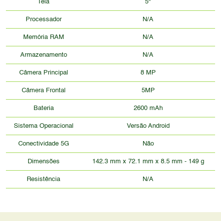
Tela
5"
Processador
N/A
Memória RAM
N/A
Armazenamento
N/A
Câmera Principal
8 MP
Câmera Frontal
5MP
Bateria
2600 mAh
Sistema Operacional
Versão Android
Conectividade 5G
Não
Dimensões
142.3 mm x 72.1 mm x 8.5 mm - 149 g
Resistência
N/A