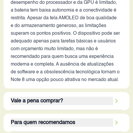
desempenho do processador e da GPU é limitado,
a bateria tem baixa autonomia e a conectividade é
restrita. Apesar da tela AMOLED de boa qualidade
e do armazenamento generoso, as limitações
superam os pontos positivos. O dispositivo pode ser
adequado apenas para tarefas básicas e usuários
com orçamento muito limitado, mas não é
recomendado para quem busca uma experiência
moderna e completa. A ausência de atualizações
de software e a obsolescência tecnológica tornam o
Note 8 uma opção pouco atrativa no mercado atual.
Vale a pena comprar?
Em 2026, o Galaxy Note 8 não vale a pena para a
Para quem recomendamos
maioria dos usuários. Seus pontos fortes, como tela
de boa qualidade e design atraente, são ofuscados