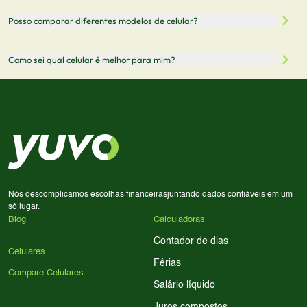
Mantemos nosso banco de dados atualizado com as
Quando você clica em "Onde Comprar", pode ser
Posso comparar diferentes modelos de celular?
informações mais recentes de cada modelo.
redirecionado para lojas parceiras. Ao fazer uma compra
através desses links, podemos receber uma pequena
Sim! Você pode selecionar até 3 celulares para comparar
Como sei qual celular é melhor para mim?
comissão sem custo adicional para você.
lado a lado suas especificações, preços e características.
Use nossa ferramenta de comparação para tomar a melhor
Considere seu uso diário: se você tira muitas fotos,
decisão de compra.
priorize a qualidade da câmera; se usa muitos apps, foque
em memória RAM e armazenamento; para jogos,
processador e bateria são essenciais. Use nossos filtros
para encontrar o celular ideal.
Nós descomplicamos escolhas financeiras
juntando dados confiáveis em um
só lugar.
Blog
Calculadoras
Contador de dias
Celulares
Férias
Compare Celulares
Salário líquido