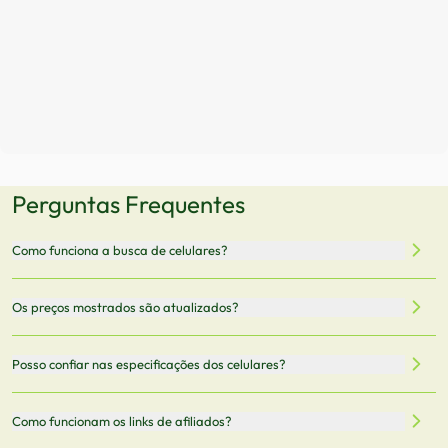
Perguntas Frequentes
Como funciona a busca de celulares?
Nossa plataforma permite que você busque e compare
Os preços mostrados são atualizados?
celulares de diferentes marcas e modelos. Você pode
filtrar por preço, características técnicas como
Sim, os preços são atualizados regularmente através de
Posso confiar nas especificações dos celulares?
armazenamento, memória RAM, bateria e conectividade
nossa integração com parceiros. No entanto,
5G.
recomendamos sempre verificar o preço final no site do
Todas as especificações técnicas são obtidas de fontes
Como funcionam os links de afiliados?
vendedor antes de finalizar sua compra.
oficiais dos fabricantes e verificadas pela nossa equipe.