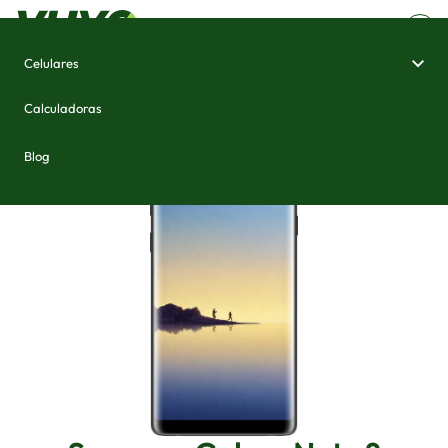
Celulares
Home
/
Celulares e Smartphones
/
Samsung Galaxy Note 8
Calculadoras
Blog