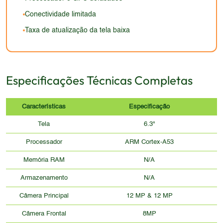
Conectividade limitada
Taxa de atualização da tela baixa
Especificações Técnicas Completas
Características
Especificação
Tela
6.3"
Processador
ARM Cortex-A53
Memória RAM
N/A
Armazenamento
N/A
Câmera Principal
12 MP & 12 MP
Câmera Frontal
8MP