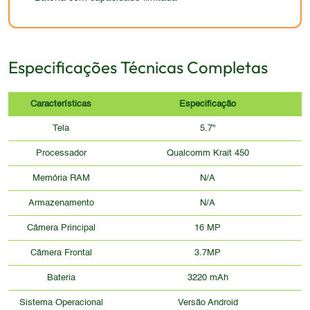
embora ainda funcional, não acompanha as
excepcional.
tendências atuais do mercado e pode não agradar
visualmente os usuários que buscam um
dispositivo com design moderno.
Especificações Técnicas Completas
Características
Especificação
Tela
5.7"
Processador
Qualcomm Krait 450
Memória RAM
N/A
Armazenamento
N/A
Câmera Principal
16 MP
Câmera Frontal
3.7MP
Bateria
3220 mAh
Sistema Operacional
Versão Android