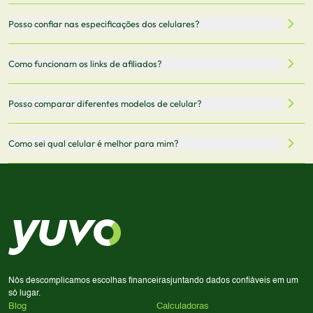
filtrar por preço, características técnicas como
Sim, os preços são atualizados regularmente através de
Posso confiar nas especificações dos celulares?
armazenamento, memória RAM, bateria e conectividade
nossa integração com parceiros. No entanto,
5G.
recomendamos sempre verificar o preço final no site do
Todas as especificações técnicas são obtidas de fontes
Como funcionam os links de afiliados?
vendedor antes de finalizar sua compra.
oficiais dos fabricantes e verificadas pela nossa equipe.
Mantemos nosso banco de dados atualizado com as
Quando você clica em "Onde Comprar", pode ser
Posso comparar diferentes modelos de celular?
informações mais recentes de cada modelo.
redirecionado para lojas parceiras. Ao fazer uma compra
através desses links, podemos receber uma pequena
Sim! Você pode selecionar até 3 celulares para comparar
Como sei qual celular é melhor para mim?
comissão sem custo adicional para você.
lado a lado suas especificações, preços e características.
Use nossa ferramenta de comparação para tomar a melhor
Considere seu uso diário: se você tira muitas fotos,
decisão de compra.
priorize a qualidade da câmera; se usa muitos apps, foque
em memória RAM e armazenamento; para jogos,
processador e bateria são essenciais. Use nossos filtros
para encontrar o celular ideal.
Nós descomplicamos escolhas financeiras
juntando dados confiáveis em um
só lugar.
Blog
Calculadoras