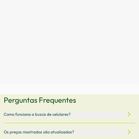
Perguntas Frequentes
Como funciona a busca de celulares?
Nossa plataforma permite que você busque e compare
Os preços mostrados são atualizados?
celulares de diferentes marcas e modelos. Você pode