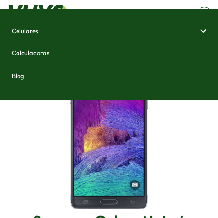
Celulares
Home
/
Celulares e Smartphones
/
Samsung Galaxy Note 4
Calculadoras
Blog