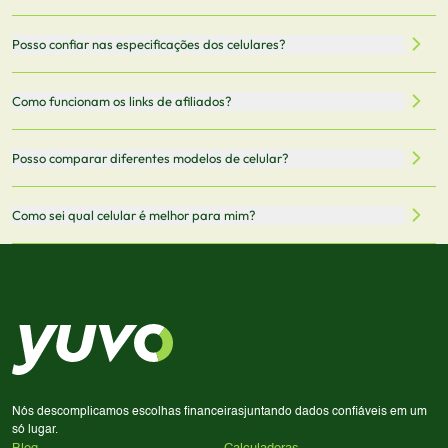
celulares de diferentes marcas e modelos. Você pode
filtrar por preço, características técnicas como
Sim, os preços são atualizados regularmente através de
Posso confiar nas especificações dos celulares?
armazenamento, memória RAM, bateria e conectividade
nossa integração com parceiros. No entanto,
5G.
recomendamos sempre verificar o preço final no site do
Todas as especificações técnicas são obtidas de fontes
Como funcionam os links de afiliados?
vendedor antes de finalizar sua compra.
oficiais dos fabricantes e verificadas pela nossa equipe.
Mantemos nosso banco de dados atualizado com as
Quando você clica em "Onde Comprar", pode ser
Posso comparar diferentes modelos de celular?
informações mais recentes de cada modelo.
redirecionado para lojas parceiras. Ao fazer uma compra
através desses links, podemos receber uma pequena
Sim! Você pode selecionar até 3 celulares para comparar
Como sei qual celular é melhor para mim?
comissão sem custo adicional para você.
lado a lado suas especificações, preços e características.
Use nossa ferramenta de comparação para tomar a melhor
Considere seu uso diário: se você tira muitas fotos,
decisão de compra.
priorize a qualidade da câmera; se usa muitos apps, foque
em memória RAM e armazenamento; para jogos,
processador e bateria são essenciais. Use nossos filtros
para encontrar o celular ideal.
Nós descomplicamos escolhas financeiras
juntando dados confiáveis em um
só lugar.