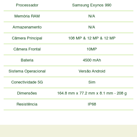
Processador
Samsung Exynos 990
Memória RAM
N/A
Armazenamento
N/A
Câmera Principal
108 MP & 12 MP & 12 MP
Câmera Frontal
10MP
Bateria
4500 mAh
Sistema Operacional
Versão Android
Conectividade 5G
Sim
Dimensões
164.8 mm x 77.2 mm x 8.1 mm - 208 g
Resistência
IP68