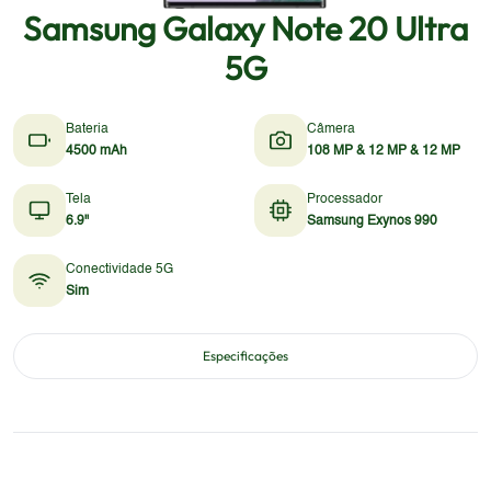
Samsung Galaxy Note 20 Ultra
5G
Bateria
Câmera
4500 mAh
108 MP & 12 MP & 12 MP
Tela
Processador
6.9"
Samsung Exynos 990
Conectividade 5G
Sim
Especificações