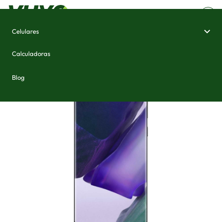
Celulares
Home
/
Celulares e Smartphones
/
Samsung Galaxy Note 20 Ultra 5G
Calculadoras
Blog