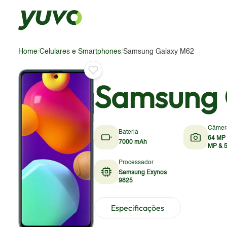
Home
/
Celulares e Smartphones
/
Samsung Galaxy M62
Samsung 
Câmer
Bateria
64 MP 
7000 mAh
MP & 
Processador
Samsung Exynos
9825
Especificações