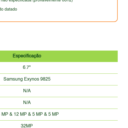
a não especificada (provavelmente 60Hz)
do datado
Especificação
6.7"
Samsung Exynos 9825
N/A
N/A
 MP & 12 MP & 5 MP & 5 MP
32MP