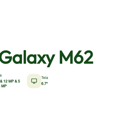
Galaxy M62
a
Tela
& 12 MP & 5
6.7"
5 MP