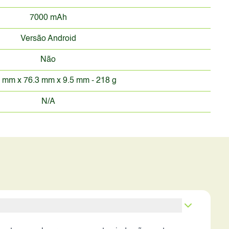
7000 mAh
Versão Android
Não
 mm x 76.3 mm x 9.5 mm - 218 g
N/A