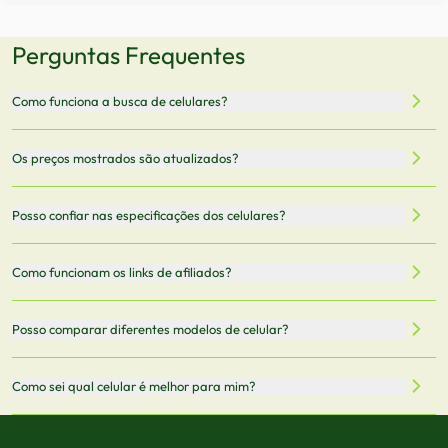
Perguntas Frequentes
Como funciona a busca de celulares?
Nossa plataforma permite que você busque e compare
Os preços mostrados são atualizados?
celulares de diferentes marcas e modelos. Você pode
filtrar por preço, características técnicas como
Sim, os preços são atualizados regularmente através de
Posso confiar nas especificações dos celulares?
armazenamento, memória RAM, bateria e conectividade
nossa integração com parceiros. No entanto,
5G.
recomendamos sempre verificar o preço final no site do
Todas as especificações técnicas são obtidas de fontes
Como funcionam os links de afiliados?
vendedor antes de finalizar sua compra.
oficiais dos fabricantes e verificadas pela nossa equipe.
Mantemos nosso banco de dados atualizado com as
Quando você clica em "Onde Comprar", pode ser
Posso comparar diferentes modelos de celular?
informações mais recentes de cada modelo.
redirecionado para lojas parceiras. Ao fazer uma compra
através desses links, podemos receber uma pequena
Sim! Você pode selecionar até 3 celulares para comparar
Como sei qual celular é melhor para mim?
comissão sem custo adicional para você.
lado a lado suas especificações, preços e características.
Use nossa ferramenta de comparação para tomar a melhor
Considere seu uso diário: se você tira muitas fotos,