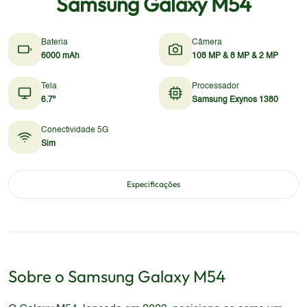
Samsung Galaxy M54
Bateria
Câmera
6000 mAh
108 MP & 8 MP & 2 MP
Tela
Processador
6.7"
Samsung Exynos 1380
Conectividade 5G
Sim
Especificações
Sobre o
Samsung
Galaxy M54