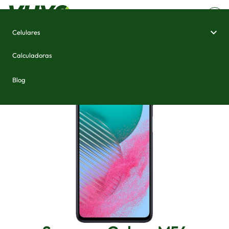
Celulares
Home
/
Celulares e Smartphones
/
Samsung Galaxy M54
Calculadoras
Blog