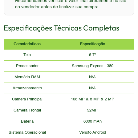
Recomendamos verificar o valor final diretamente no site
do vendedor antes de finalizar sua compra.
Especificações Técnicas Completas
Características
Especificação
Tela
6.7"
Processador
Samsung Exynos 1380
Memória RAM
N/A
Armazenamento
N/A
Câmera Principal
108 MP & 8 MP & 2 MP
Câmera Frontal
32MP
Bateria
6000 mAh
Sistema Operacional
Versão Android