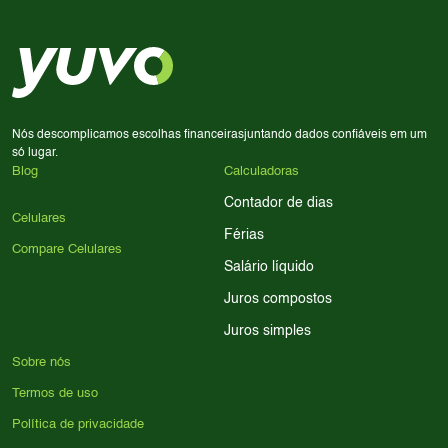
decisão de compra.
priorize a qualidade da câmera; se usa muitos apps, foque
em memória RAM e armazenamento; para jogos,
processador e bateria são essenciais. Use nossos filtros
para encontrar o celular ideal.
Nós descomplicamos escolhas financeiras
juntando dados confiáveis em um
só lugar.
Blog
Calculadoras
Contador de dias
Celulares
Férias
Compare Celulares
Salário líquido
Juros compostos
Juros simples
Sobre nós
Termos de uso
Política de privacidade