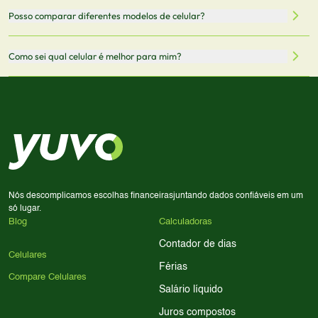
Mantemos nosso banco de dados atualizado com as
Quando você clica em "Onde Comprar", pode ser
Posso comparar diferentes modelos de celular?
informações mais recentes de cada modelo.
redirecionado para lojas parceiras. Ao fazer uma compra
através desses links, podemos receber uma pequena
Sim! Você pode selecionar até 3 celulares para comparar
Como sei qual celular é melhor para mim?
comissão sem custo adicional para você.
lado a lado suas especificações, preços e características.
Use nossa ferramenta de comparação para tomar a melhor
Considere seu uso diário: se você tira muitas fotos,
decisão de compra.
priorize a qualidade da câmera; se usa muitos apps, foque
em memória RAM e armazenamento; para jogos,
processador e bateria são essenciais. Use nossos filtros
para encontrar o celular ideal.
Nós descomplicamos escolhas financeiras
juntando dados confiáveis em um
só lugar.
Blog
Calculadoras
Contador de dias
Celulares
Férias
Compare Celulares
Salário líquido
Juros compostos