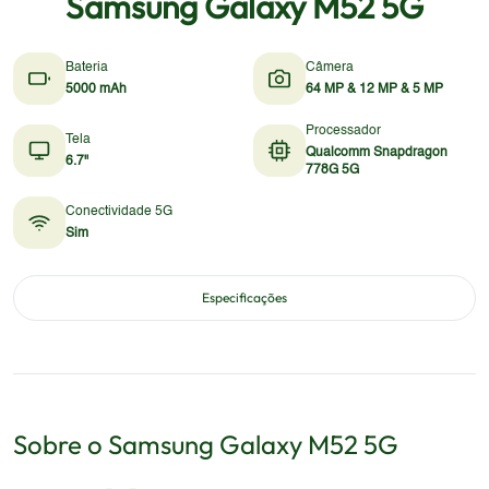
Samsung Galaxy M52 5G
Bateria
Câmera
5000 mAh
64 MP & 12 MP & 5 MP
Processador
Tela
Qualcomm Snapdragon
6.7"
778G 5G
Conectividade 5G
Sim
Especificações
Sobre o
Samsung
Galaxy M52 5G