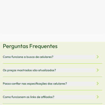
Perguntas Frequentes
Como funciona a busca de celulares?
Nossa plataforma permite que você busque e compare
Os preços mostrados são atualizados?
celulares de diferentes marcas e modelos. Você pode
filtrar por preço, características técnicas como
Sim, os preços são atualizados regularmente através de
Posso confiar nas especificações dos celulares?
armazenamento, memória RAM, bateria e conectividade
nossa integração com parceiros. No entanto,
5G.
recomendamos sempre verificar o preço final no site do
Todas as especificações técnicas são obtidas de fontes
Como funcionam os links de afiliados?
vendedor antes de finalizar sua compra.
oficiais dos fabricantes e verificadas pela nossa equipe.