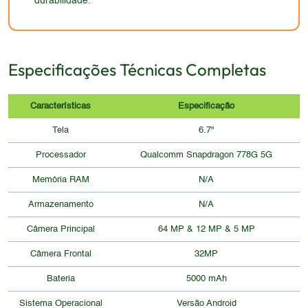
durabilidade.
Especificações Técnicas Completas
Características
Especificação
Tela
6.7"
Processador
Qualcomm Snapdragon 778G 5G
Memória RAM
N/A
Armazenamento
N/A
Câmera Principal
64 MP & 12 MP & 5 MP
Câmera Frontal
32MP
Bateria
5000 mAh
Sistema Operacional
Versão Android