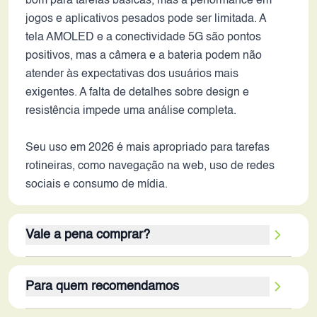
bom para tarefas básicas, mas a performance em
jogos e aplicativos pesados pode ser limitada. A
tela AMOLED e a conectividade 5G são pontos
positivos, mas a câmera e a bateria podem não
atender às expectativas dos usuários mais
exigentes. A falta de detalhes sobre design e
resistência impede uma análise completa.
Seu uso em 2026 é mais apropriado para tarefas
rotineiras, como navegação na web, uso de redes
sociais e consumo de mídia.
Vale a pena comprar?
Apesar de seus pontos positivos, como a tela
Para quem recomendamos
AMOLED de 120Hz e a bateria de longa duração, o
Galaxy M52 5G não é a melhor opção em 2026.