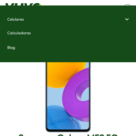
Celulares
Home
/
Celulares e Smartphones
/
Samsung Galaxy M52 5G
Calculadoras
Blog