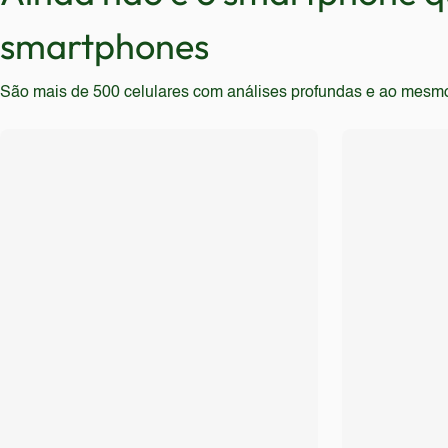
Também não é recomendado para quem busca um celular
smartphones
São mais de 500 celulares com análises profundas e ao mesmo t