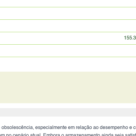
155.3
obsolescência, especialmente em relação ao desempenho e con
m no cenário atual. Embora o armazenamento ainda seja satisfa