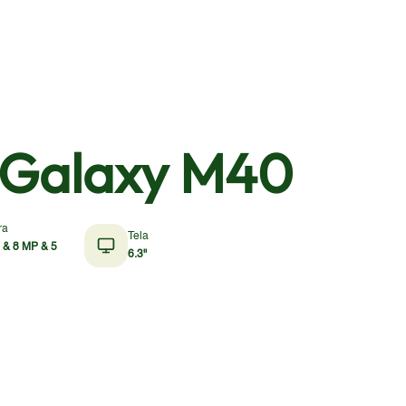
Galaxy M40
ra
Tela
 & 8 MP & 5
6.3"