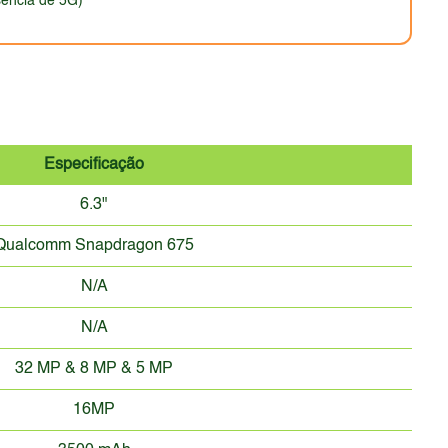
sência de 5G)
Especificação
6.3"
Qualcomm Snapdragon 675
N/A
N/A
32 MP & 8 MP & 5 MP
16MP