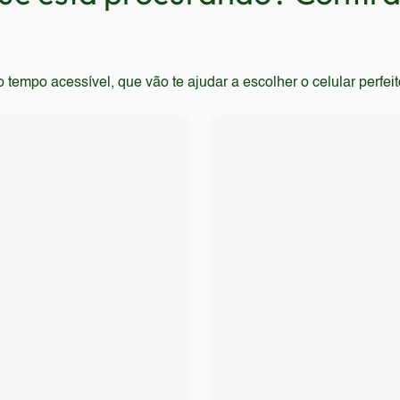
 com design moderno e recursos avançados, como tela com alt
empo acessível, que vão te ajudar a escolher o celular perfei