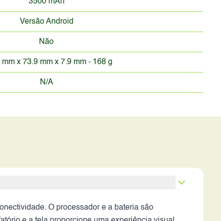
3500 mAh
Versão Android
Não
 mm x 73.9 mm x 7.9 mm - 168 g
N/A
ectividade. O processador e a bateria são
tório e a tela proporcione uma experiência visual