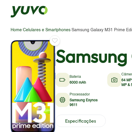
Home
/
Celulares e Smartphones
/
Samsung Galaxy M31 Prime Edi
Samsung G
Câme
Bateria
64 MP
6000 mAh
MP & 
Processador
Samsung Exynos
9611
Especificações