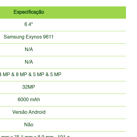
Especificação
6.4"
Samsung Exynos 9611
N/A
N/A
4 MP & 8 MP & 5 MP & 5 MP
32MP
6000 mAh
Versão Android
Não