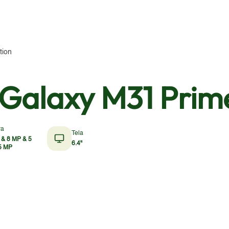
tion
alaxy M31 Prime
ra
Tela
 & 8 MP & 5
6.4"
5 MP