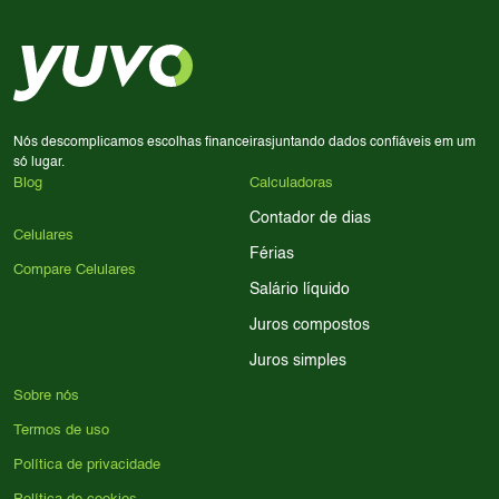
priorize a qualidade da câmera; se usa muitos apps, foque
em memória RAM e armazenamento; para jogos,
processador e bateria são essenciais. Use nossos filtros
para encontrar o celular ideal.
Nós descomplicamos escolhas financeiras
juntando dados confiáveis em um
só lugar.
Blog
Calculadoras
Contador de dias
Celulares
Férias
Compare Celulares
Salário líquido
Juros compostos
Juros simples
Sobre nós
Termos de uso
Política de privacidade