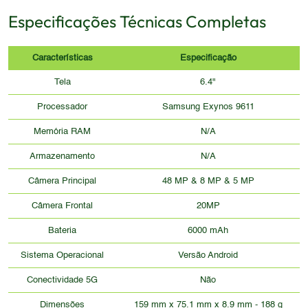
Especificações Técnicas Completas
Características
Especificação
Tela
6.4"
Processador
Samsung Exynos 9611
Memória RAM
N/A
Armazenamento
N/A
Câmera Principal
48 MP & 8 MP & 5 MP
Câmera Frontal
20MP
Bateria
6000 mAh
Sistema Operacional
Versão Android
Conectividade 5G
Não
Dimensões
159 mm x 75.1 mm x 8.9 mm - 188 g