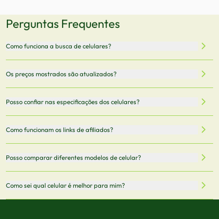
Perguntas Frequentes
Como funciona a busca de celulares?
Nossa plataforma permite que você busque e compare
Os preços mostrados são atualizados?
celulares de diferentes marcas e modelos. Você pode
filtrar por preço, características técnicas como
Sim, os preços são atualizados regularmente através de
Posso confiar nas especificações dos celulares?
armazenamento, memória RAM, bateria e conectividade
nossa integração com parceiros. No entanto,
5G.
recomendamos sempre verificar o preço final no site do
Todas as especificações técnicas são obtidas de fontes
Como funcionam os links de afiliados?
vendedor antes de finalizar sua compra.
oficiais dos fabricantes e verificadas pela nossa equipe.
Mantemos nosso banco de dados atualizado com as
Quando você clica em "Onde Comprar", pode ser
Posso comparar diferentes modelos de celular?
informações mais recentes de cada modelo.
redirecionado para lojas parceiras. Ao fazer uma compra
através desses links, podemos receber uma pequena
Sim! Você pode selecionar até 3 celulares para comparar
Como sei qual celular é melhor para mim?
comissão sem custo adicional para você.
lado a lado suas especificações, preços e características.
Use nossa ferramenta de comparação para tomar a melhor
Considere seu uso diário: se você tira muitas fotos,
decisão de compra.