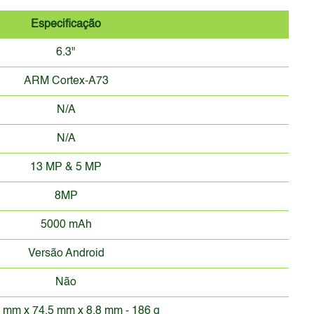
Especificação
6.3"
ARM Cortex-A73
N/A
N/A
13 MP & 5 MP
8MP
5000 mAh
Versão Android
Não
 mm x 74.5 mm x 8.8 mm - 186 g