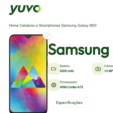
Home
/
Celulares e Smartphones
/
Samsung Galaxy M20
Samsung 
Bateria
Câme
5000 mAh
13 MP
Processador
ARM Cortex-A73
Especificações