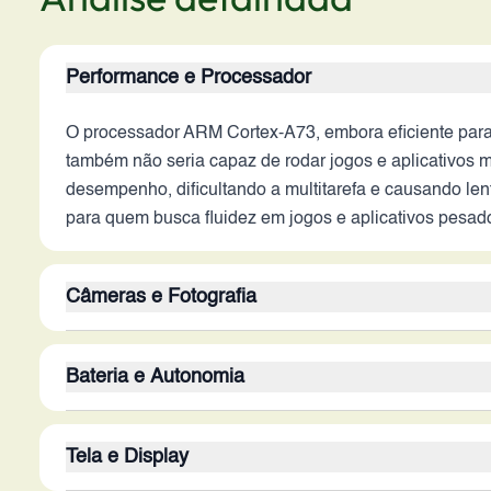
Performance e Processador
O processador ARM Cortex-A73, embora eficiente para 
também não seria capaz de rodar jogos e aplicativos
desempenho, dificultando a multitarefa e causando len
para quem busca fluidez em jogos e aplicativos pesad
Câmeras e Fotografia
As câmeras traseiras de 13MP e 5MP oferecem resulta
Bateria e Autonomia
compromete a qualidade em situações de baixa luz ou 
como modos retrato aprimorados. A ausência de informa
A bateria de 5000 mAh é o ponto forte do dispositivo
vídeos seja inferior aos padrões atuais, mesmo em co
Tela e Display
por um dia inteiro ou até mais, dependendo do uso. No
recarga, que pode ser lento em comparação com os padr