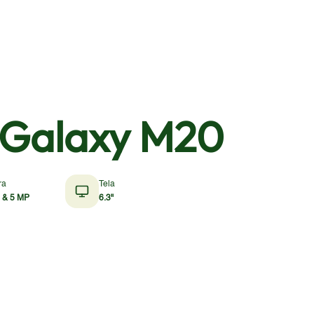
Galaxy M20
ra
Tela
 & 5 MP
6.3"