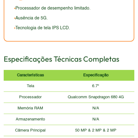
atraente quanto a de dispositivos mais sofisticados,
Processador de desempenho limitado.
que utilizam materiais premium e acabamentos
Ausência de 5G.
refinados.
Tecnologia de tela IPS LCD.
Especificações Técnicas Completas
Características
Especificação
Tela
6.7"
Processador
Qualcomm Snapdragon 680 4G
Memória RAM
N/A
Armazenamento
N/A
Câmera Principal
50 MP & 2 MP & 2 MP