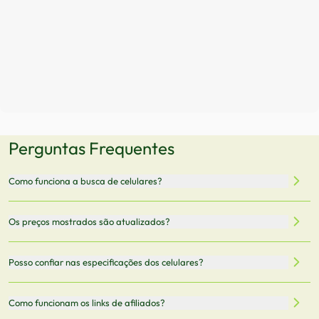
Perguntas Frequentes
Como funciona a busca de celulares?
Nossa plataforma permite que você busque e compare
Os preços mostrados são atualizados?
celulares de diferentes marcas e modelos. Você pode
filtrar por preço, características técnicas como
Sim, os preços são atualizados regularmente através de
Posso confiar nas especificações dos celulares?
armazenamento, memória RAM, bateria e conectividade
nossa integração com parceiros. No entanto,
5G.
recomendamos sempre verificar o preço final no site do
Todas as especificações técnicas são obtidas de fontes
Como funcionam os links de afiliados?
vendedor antes de finalizar sua compra.
oficiais dos fabricantes e verificadas pela nossa equipe.