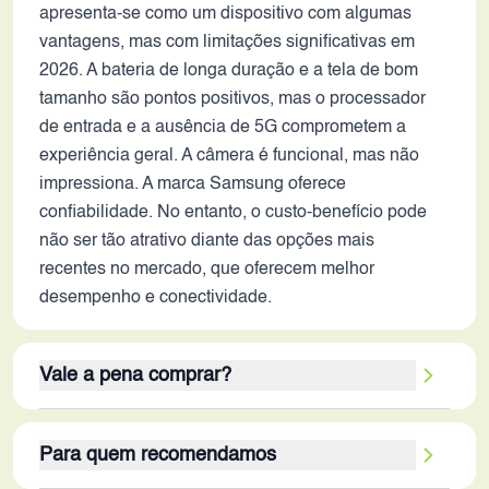
apresenta-se como um dispositivo com algumas
vantagens, mas com limitações significativas em
2026. A bateria de longa duração e a tela de bom
tamanho são pontos positivos, mas o processador
de entrada e a ausência de 5G comprometem a
experiência geral. A câmera é funcional, mas não
impressiona. A marca Samsung oferece
confiabilidade. No entanto, o custo-benefício pode
não ser tão atrativo diante das opções mais
recentes no mercado, que oferecem melhor
desempenho e conectividade.
Vale a pena comprar?
Considerando as especificações e o contexto de
Para quem recomendamos
2026, o Galaxy M14 4G não se destaca. Embora a
bateria de longa duração e a tela grande sejam