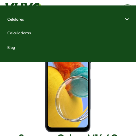
Celulares
Home
/
Celulares e Smartphones
/
Samsung Galaxy M14 4G
Calculadoras
Blog