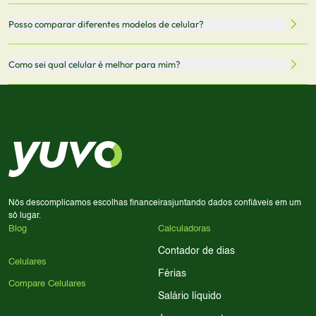
Mantemos nosso banco de dados atualizado com as
Quando você clica em "Onde Comprar", pode ser
Posso comparar diferentes modelos de celular?
informações mais recentes de cada modelo.
redirecionado para lojas parceiras. Ao fazer uma compra
através desses links, podemos receber uma pequena
Sim! Você pode selecionar até 3 celulares para comparar
Como sei qual celular é melhor para mim?
comissão sem custo adicional para você.
lado a lado suas especificações, preços e características.
Use nossa ferramenta de comparação para tomar a melhor
Considere seu uso diário: se você tira muitas fotos,
decisão de compra.
priorize a qualidade da câmera; se usa muitos apps, foque
em memória RAM e armazenamento; para jogos,
processador e bateria são essenciais. Use nossos filtros
para encontrar o celular ideal.
Nós descomplicamos escolhas financeiras
juntando dados confiáveis em um
só lugar.
Blog
Calculadoras
Contador de dias
Celulares
Férias
Compare Celulares
Salário líquido