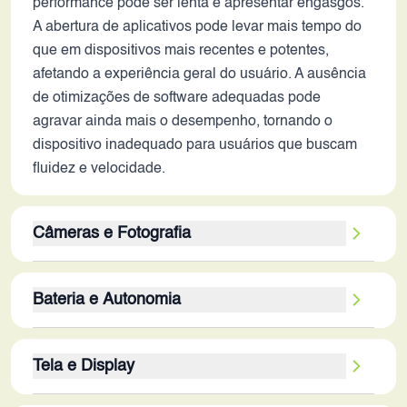
performance pode ser lenta e apresentar engasgos.
A abertura de aplicativos pode levar mais tempo do
que em dispositivos mais recentes e potentes,
afetando a experiência geral do usuário. A ausência
de otimizações de software adequadas pode
agravar ainda mais o desempenho, tornando o
dispositivo inadequado para usuários que buscam
fluidez e velocidade.
Câmeras e Fotografia
O conjunto de câmeras do Galaxy M14 4G
Bateria e Autonomia
apresenta um sensor principal de 50MP, que pode
capturar fotos com boa resolução em condições de
A bateria de 5000 mAh é um ponto forte do Galaxy
luz favoráveis. As câmeras secundárias de 2MP, no
Tela e Display
M14 4G, oferecendo boa autonomia, especialmente
entanto, são pouco significativas e provavelmente
considerando o processador de baixo consumo e a
servem apenas para efeitos de profundidade ou