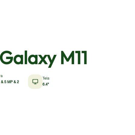
Galaxy M11
ra
Tela
 & 5 MP & 2
6.4"