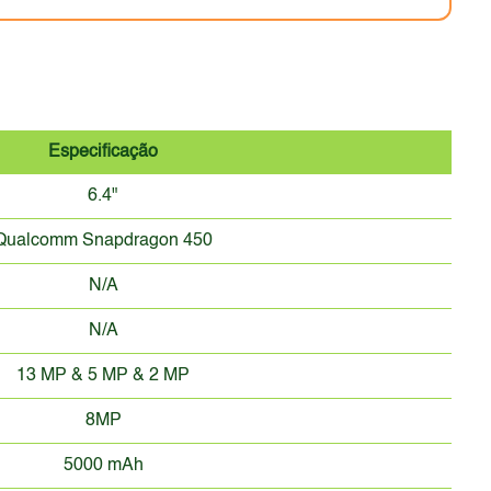
Especificação
6.4"
Qualcomm Snapdragon 450
N/A
N/A
13 MP & 5 MP & 2 MP
8MP
5000 mAh