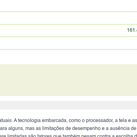
161.
ais. A tecnologia embarcada, como o processador, a tela e as
s para alguns, mas as limitações de desempenho e a ausência d
ware limitadas são fatores que também pesam contra a escolha d