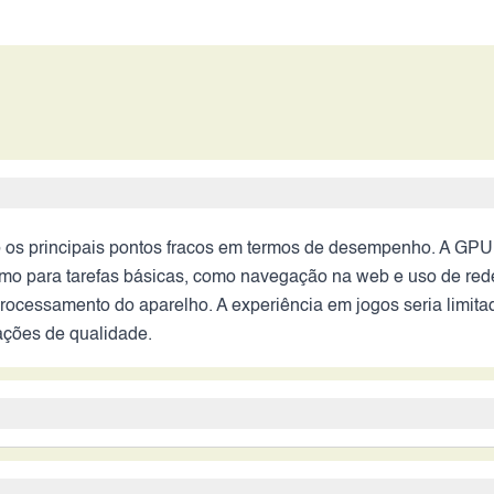
 principais pontos fracos em termos de desempenho. A GPU in
mo para tarefas básicas, como navegação na web e uso de rede
rocessamento do aparelho. A experiência em jogos seria limitad
ações de qualidade.
 e a câmera frontal de 8MP indicam um desempenho fotográfico