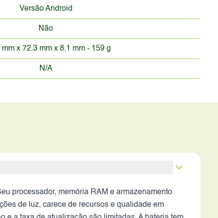
Versão Android
Não
 mm x 72.3 mm x 8.1 mm - 159 g
N/A
 Seu processador, memória RAM e armazenamento
dições de luz, carece de recursos e qualidade em
 a taxa de atualização são limitadas. A bateria tem