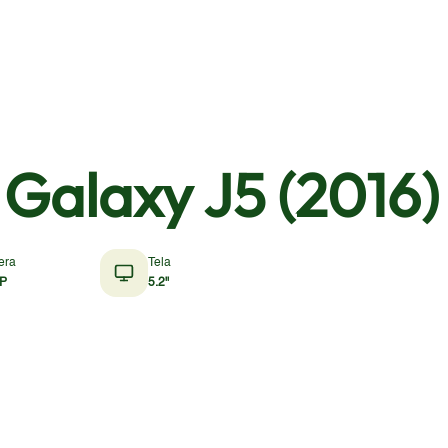
Galaxy J5 (2016)
era
Tela
P
5.2"