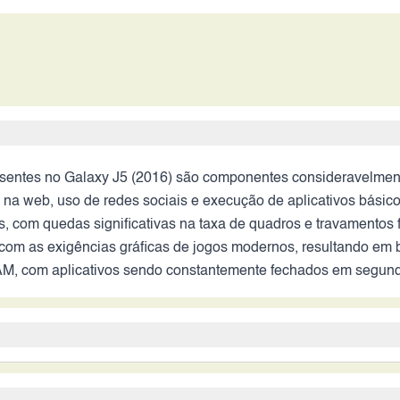
entes no Galaxy J5 (2016) são componentes consideravelment
 web, uso de redes sociais e execução de aplicativos básicos,
s, com quedas significativas na taxa de quadros e travamentos
m as exigências gráficas de jogos modernos, resultando em baix
M, com aplicativos sendo constantemente fechados em segundo
frontal de 5MP apresentariam um desempenho mediano em 2026.