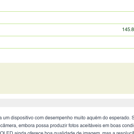
145.8
ia um dispositivo com desempenho muito aquém do esperado.
. A câmera, embora possa produzir fotos aceitáveis em boas con
ED ainda oferece boa qualidade de imagem, mas a resolução e