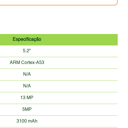
Especificação
5.2"
ARM Cortex-A53
N/A
N/A
13 MP
5MP
3100 mAh