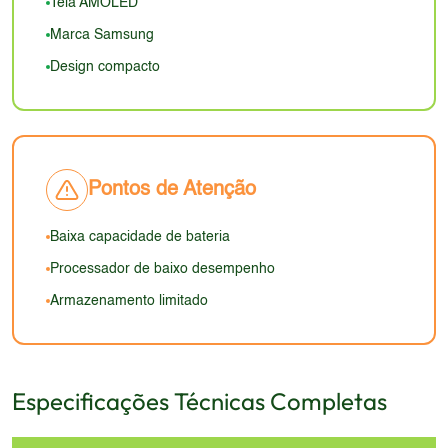
máximo pode ser limitado, dificultando a
Tela AMOLED
ergonomia, no entanto, deve ser boa devido ao
visualização em ambientes externos com muita luz.
Marca Samsung
formato e tamanho do aparelho. A aparência geral é
Design compacto
genérica e não se destaca no mercado de 2026.
Pontos de Atenção
Baixa capacidade de bateria
Processador de baixo desempenho
Armazenamento limitado
Especificações Técnicas Completas