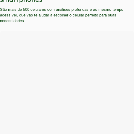
para quem precisa de boa autonomia de bateria,
que se encaixa em situações onde as
São mais de 500 celulares com análises profundas e ao mesmo tempo
conectividade 5G ou recursos de câmera
especificações técnicas são secundárias à
acessível, que vão te ajudar a escolher o celular perfeito para suas
avançados. Usuários que buscam um smartphone
simplicidade de uso.
necessidades.
para uso diário e com boa performance devem
procurar opções mais recentes e com
especificações atualizadas.