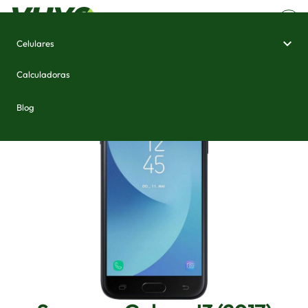
Celulares
Home
/
Celulares e Smartphones
/
Samsung Galaxy J3 (2017)
Calculadoras
Blog