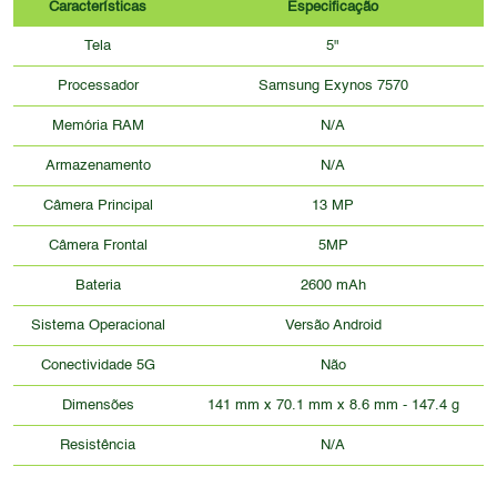
Características
Especificação
Tela
5"
Processador
Samsung Exynos 7570
Memória RAM
N/A
Armazenamento
N/A
Câmera Principal
13 MP
Câmera Frontal
5MP
Bateria
2600 mAh
Sistema Operacional
Versão Android
Conectividade 5G
Não
Dimensões
141 mm x 70.1 mm x 8.6 mm - 147.4 g
Resistência
N/A