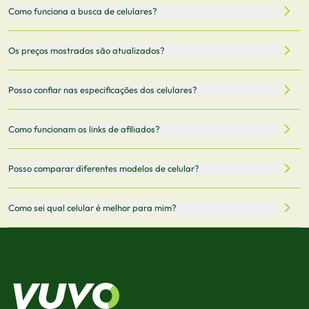
Como funciona a busca de celulares?
Nossa plataforma permite que você busque e compare
Os preços mostrados são atualizados?
celulares de diferentes marcas e modelos. Você pode
filtrar por preço, características técnicas como
Sim, os preços são atualizados regularmente através de
Posso confiar nas especificações dos celulares?
armazenamento, memória RAM, bateria e conectividade
nossa integração com parceiros. No entanto,
5G.
recomendamos sempre verificar o preço final no site do
Todas as especificações técnicas são obtidas de fontes
Como funcionam os links de afiliados?
vendedor antes de finalizar sua compra.
oficiais dos fabricantes e verificadas pela nossa equipe.
Mantemos nosso banco de dados atualizado com as
Quando você clica em "Onde Comprar", pode ser
Posso comparar diferentes modelos de celular?
informações mais recentes de cada modelo.
redirecionado para lojas parceiras. Ao fazer uma compra
através desses links, podemos receber uma pequena
Sim! Você pode selecionar até 3 celulares para comparar
Como sei qual celular é melhor para mim?
comissão sem custo adicional para você.
lado a lado suas especificações, preços e características.
Use nossa ferramenta de comparação para tomar a melhor
Considere seu uso diário: se você tira muitas fotos,
decisão de compra.
priorize a qualidade da câmera; se usa muitos apps, foque
em memória RAM e armazenamento; para jogos,
processador e bateria são essenciais. Use nossos filtros
para encontrar o celular ideal.