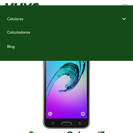
Celulares
Home
/
Celulares e Smartphones
/
Samsung Galaxy J3
Calculadoras
Blog