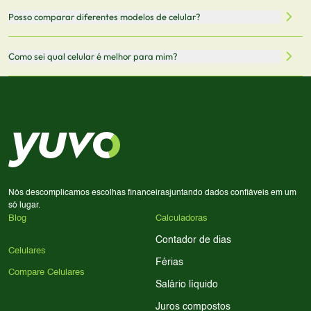
Mantemos nosso banco de dados atualizado com as
Quando você clica em "Onde Comprar", pode ser
Posso comparar diferentes modelos de celular?
informações mais recentes de cada modelo.
redirecionado para lojas parceiras. Ao fazer uma compra
através desses links, podemos receber uma pequena
Sim! Você pode selecionar até 3 celulares para comparar
Como sei qual celular é melhor para mim?
comissão sem custo adicional para você.
lado a lado suas especificações, preços e características.
Use nossa ferramenta de comparação para tomar a melhor
Considere seu uso diário: se você tira muitas fotos,
decisão de compra.
priorize a qualidade da câmera; se usa muitos apps, foque
em memória RAM e armazenamento; para jogos,
processador e bateria são essenciais. Use nossos filtros
para encontrar o celular ideal.
Nós descomplicamos escolhas financeiras
juntando dados confiáveis em um
só lugar.
Blog
Calculadoras
Contador de dias
Celulares
Férias
Compare Celulares
Salário líquido
Juros compostos