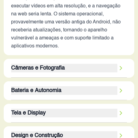
executar vídeos em alta resolução, e a navegação
na web seria lenta. O sistema operacional,
provavelmente uma versão antiga do Android, não
receberia atualizações, tornando o aparelho
vulnerável a ameaças e com suporte limitado a
aplicativos modernos.
Câmeras e Fotografia
As câmeras do Galaxy J3, em 2026, seriam
Bateria e Autonomia
consideradas de baixa qualidade. A câmera traseira
de 8MP e a frontal de 5MP, em comparação com os
A bateria de 2600 mAh do Galaxy J3 seria
padrões atuais, teriam resolução insuficiente para
Tela e Display
insuficiente para um dia inteiro de uso em 2026. A
fotos e vídeos com boa nitidez e detalhes. A
autonomia seria limitada, exigindo recargas
ausência de estabilização óptica resultaria em fotos
A tela AMOLED do Galaxy J3, em 2026, seria um
frequentes, especialmente para usuários que
borradas em condições de baixa luminosidade e
Design e Construção
ponto positivo, mas sua qualidade geral estaria