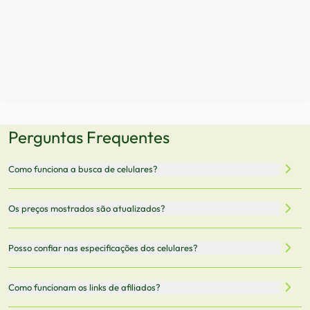
Perguntas Frequentes
Como funciona a busca de celulares?
Nossa plataforma permite que você busque e compare
Os preços mostrados são atualizados?
celulares de diferentes marcas e modelos. Você pode
filtrar por preço, características técnicas como
Sim, os preços são atualizados regularmente através de
Posso confiar nas especificações dos celulares?
armazenamento, memória RAM, bateria e conectividade
nossa integração com parceiros. No entanto,
5G.
recomendamos sempre verificar o preço final no site do
Todas as especificações técnicas são obtidas de fontes
Como funcionam os links de afiliados?
vendedor antes de finalizar sua compra.
oficiais dos fabricantes e verificadas pela nossa equipe.