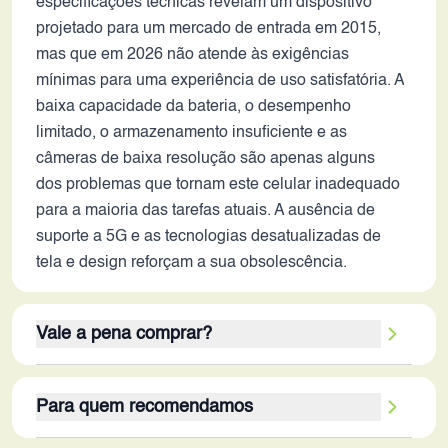
especificações técnicas revelam um dispositivo
projetado para um mercado de entrada em 2015,
mas que em 2026 não atende às exigências
mínimas para uma experiência de uso satisfatória. A
baixa capacidade da bateria, o desempenho
limitado, o armazenamento insuficiente e as
câmeras de baixa resolução são apenas alguns
dos problemas que tornam este celular inadequado
para a maioria das tarefas atuais. A ausência de
suporte a 5G e as tecnologias desatualizadas de
tela e design reforçam a sua obsolescência.
Vale a pena comprar?
Definitivamente, o Galaxy J3 não vale a pena em
Para quem recomendamos
2026, a menos que o uso seja extremamente
limitado a tarefas básicas e sem exigências. Seus