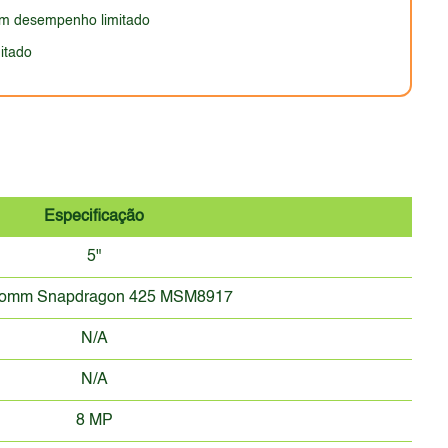
om desempenho limitado
itado
Especificação
5"
comm Snapdragon 425 MSM8917
N/A
N/A
8 MP