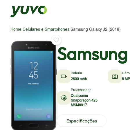
Home
/
Celulares e Smartphones
/
Samsung Galaxy J2 (2018)
Samsung 
Bateria
Câm
2600 mAh
8 MP
Processador
Qualcomm
Snapdragon 425
MSM8917
Especificações