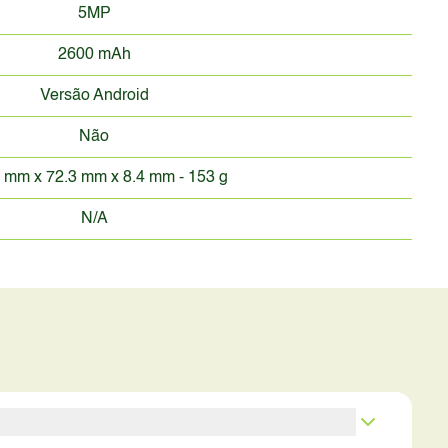
5MP
2600 mAh
Versão Android
Não
 mm x 72.3 mm x 8.4 mm - 153 g
N/A