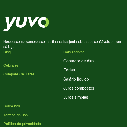
decisão de compra.
priorize a qualidade da câmera; se usa muitos apps, foque
em memória RAM e armazenamento; para jogos,
processador e bateria são essenciais. Use nossos filtros
para encontrar o celular ideal.
Nós descomplicamos escolhas financeiras
juntando dados confiáveis em um
só lugar.
Blog
Calculadoras
Contador de dias
Celulares
Férias
Compare Celulares
Salário líquido
Juros compostos
Juros simples
Sobre nós
Termos de uso
Política de privacidade