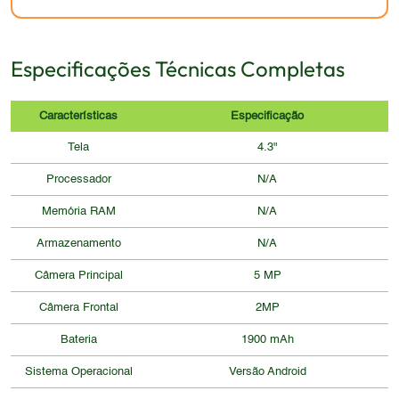
Especificações Técnicas Completas
Características
Especificação
Tela
4.3"
Processador
N/A
Memória RAM
N/A
Armazenamento
N/A
Câmera Principal
5 MP
Câmera Frontal
2MP
Bateria
1900 mAh
Sistema Operacional
Versão Android