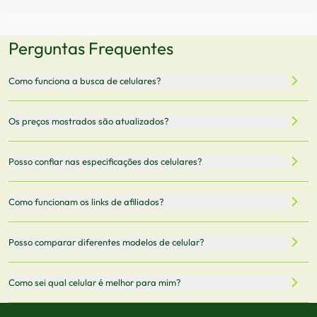
Perguntas Frequentes
Como funciona a busca de celulares?
Nossa plataforma permite que você busque e compare
Os preços mostrados são atualizados?
celulares de diferentes marcas e modelos. Você pode
filtrar por preço, características técnicas como
Sim, os preços são atualizados regularmente através de
Posso confiar nas especificações dos celulares?
armazenamento, memória RAM, bateria e conectividade
nossa integração com parceiros. No entanto,
5G.
recomendamos sempre verificar o preço final no site do
Todas as especificações técnicas são obtidas de fontes
Como funcionam os links de afiliados?
vendedor antes de finalizar sua compra.
oficiais dos fabricantes e verificadas pela nossa equipe.
Mantemos nosso banco de dados atualizado com as
Quando você clica em "Onde Comprar", pode ser
Posso comparar diferentes modelos de celular?
informações mais recentes de cada modelo.
redirecionado para lojas parceiras. Ao fazer uma compra
através desses links, podemos receber uma pequena
Sim! Você pode selecionar até 3 celulares para comparar
Como sei qual celular é melhor para mim?
comissão sem custo adicional para você.
lado a lado suas especificações, preços e características.
Use nossa ferramenta de comparação para tomar a melhor
Considere seu uso diário: se você tira muitas fotos,