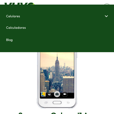
Celulares
Home
/
Celulares e Smartphones
/
Samsung Galaxy J1 Ace
Calculadoras
Blog