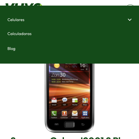
Celulares
Home
/
Celulares e Smartphones
/
Samsung Galaxy I9001 S Plus
Calculadoras
Blog