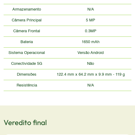
Armazenamento
N/A
Câmera Principal
5 MP
Câmera Frontal
0.3MP
Bateria
1650 mAh
Sistema Operacional
Versão Android
Conectividade 5G
Não
Dimensões
122.4 mm x 64.2 mm x 9.9 mm - 119 g
Resistência
N/A
Veredito final