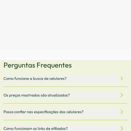
Perguntas Frequentes
Como funciona a busca de celulares?
Nossa plataforma permite que você busque e compare
Os preços mostrados são atualizados?
celulares de diferentes marcas e modelos. Você pode
filtrar por preço, características técnicas como
Sim, os preços são atualizados regularmente através de
Posso confiar nas especificações dos celulares?
armazenamento, memória RAM, bateria e conectividade
nossa integração com parceiros. No entanto,
5G.
recomendamos sempre verificar o preço final no site do
Todas as especificações técnicas são obtidas de fontes
Como funcionam os links de afiliados?
vendedor antes de finalizar sua compra.