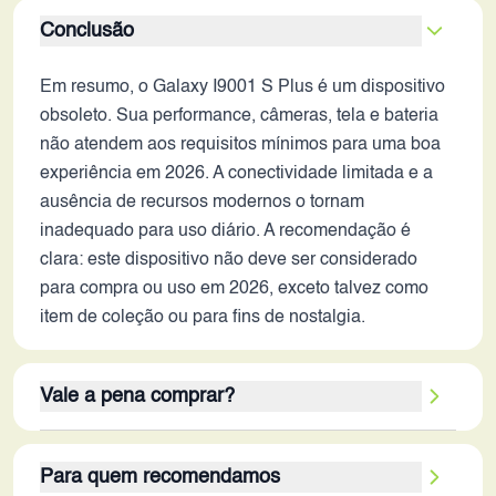
Conclusão
Em resumo, o Galaxy I9001 S Plus é um dispositivo
obsoleto. Sua performance, câmeras, tela e bateria
não atendem aos requisitos mínimos para uma boa
experiência em 2026. A conectividade limitada e a
ausência de recursos modernos o tornam
inadequado para uso diário. A recomendação é
clara: este dispositivo não deve ser considerado
para compra ou uso em 2026, exceto talvez como
item de coleção ou para fins de nostalgia.
Vale a pena comprar?
Considerando os critérios de avaliação e o contexto
Para quem recomendamos
tecnológico de 2026, este smartphone não vale a