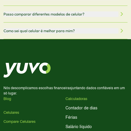
oficiais dos fabricantes e verificadas pela nossa equipe.
Mantemos nosso banco de dados atualizado com as
Quando você clica em "Onde Comprar", pode ser
Posso comparar diferentes modelos de celular?
informações mais recentes de cada modelo.
redirecionado para lojas parceiras. Ao fazer uma compra
através desses links, podemos receber uma pequena
Sim! Você pode selecionar até 3 celulares para comparar
Como sei qual celular é melhor para mim?
comissão sem custo adicional para você.
lado a lado suas especificações, preços e características.
Use nossa ferramenta de comparação para tomar a melhor
Considere seu uso diário: se você tira muitas fotos,
decisão de compra.
priorize a qualidade da câmera; se usa muitos apps, foque
em memória RAM e armazenamento; para jogos,
processador e bateria são essenciais. Use nossos filtros
para encontrar o celular ideal.
Nós descomplicamos escolhas financeiras
juntando dados confiáveis em um
só lugar.
Blog
Calculadoras
Contador de dias
Celulares
Férias
Compare Celulares
Salário líquido