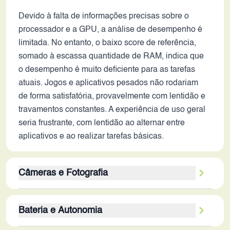
Devido à falta de informações precisas sobre o
processador e a GPU, a análise de desempenho é
limitada. No entanto, o baixo score de referência,
somado à escassa quantidade de RAM, indica que
o desempenho é muito deficiente para as tarefas
atuais. Jogos e aplicativos pesados ​​não rodariam
de forma satisfatória, provavelmente com lentidão e
travamentos constantes. A experiência de uso geral
seria frustrante, com lentidão ao alternar entre
aplicativos e ao realizar tarefas básicas.
Câmeras e Fotografia
A câmera traseira de 5MP e a frontal de 0.3MP
Bateria e Autonomia
demonstram que a qualidade fotográfica é muito
limitada. A resolução baixa resulta em fotos com