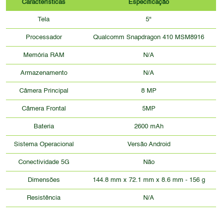
Características
Especificação
Tela
5"
Processador
Qualcomm Snapdragon 410 MSM8916
Memória RAM
N/A
Armazenamento
N/A
Câmera Principal
8 MP
Câmera Frontal
5MP
Bateria
2600 mAh
Sistema Operacional
Versão Android
Conectividade 5G
Não
Dimensões
144.8 mm x 72.1 mm x 8.6 mm - 156 g
Resistência
N/A