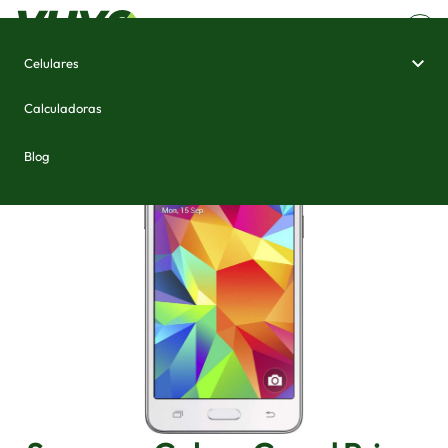
Celulares
Home
/
Celulares e Smartphones
/
Samsung Galaxy Grand Prime
Calculadoras
Blog