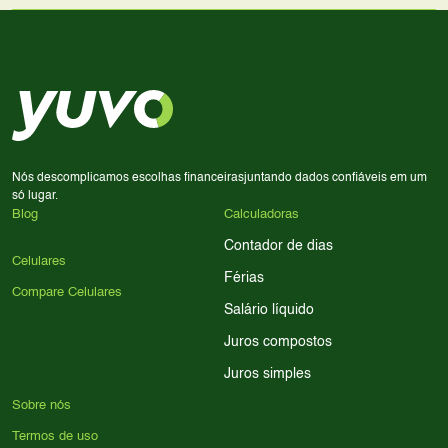
Use nossa ferramenta de comparação para tomar a melhor
Considere seu uso diário: se você tira muitas fotos,
decisão de compra.
priorize a qualidade da câmera; se usa muitos apps, foque
em memória RAM e armazenamento; para jogos,
processador e bateria são essenciais. Use nossos filtros
para encontrar o celular ideal.
Nós descomplicamos escolhas financeiras
juntando dados confiáveis em um
só lugar.
Blog
Calculadoras
Contador de dias
Celulares
Férias
Compare Celulares
Salário líquido
Juros compostos
Juros simples
Sobre nós
Termos de uso