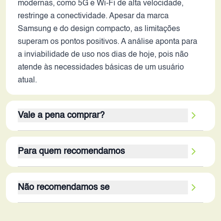
modernas, como 5G e Wi-Fi de alta velocidade,
restringe a conectividade. Apesar da marca
Samsung e do design compacto, as limitações
superam os pontos positivos. A análise aponta para
a inviabilidade de uso nos dias de hoje, pois não
atende às necessidades básicas de um usuário
atual.
Vale a pena comprar?
Em 2026, definitivamente não vale a pena adquirir
Para quem recomendamos
um Galaxy Grand Prime. Suas limitações em
termos de performance, armazenamento, tela,
Este dispositivo é indicado apenas para um nicho
câmera e bateria o tornam inadequado para as
Não recomendamos se
muito específico de usuários: aqueles que
atividades cotidianas atuais. Apesar da marca
necessitam de um aparelho extremamente simples
renomada e do design compacto, os pontos
O Galaxy Grand Prime não é recomendado para a
e básico para tarefas mínimas, como ligações,
negativos superam os poucos aspectos positivos. A