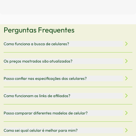
Perguntas Frequentes
Como funciona a busca de celulares?
Nossa plataforma permite que você busque e compare
Os preços mostrados são atualizados?
celulares de diferentes marcas e modelos. Você pode
filtrar por preço, características técnicas como
Sim, os preços são atualizados regularmente através de
Posso confiar nas especificações dos celulares?
armazenamento, memória RAM, bateria e conectividade
nossa integração com parceiros. No entanto,
5G.
recomendamos sempre verificar o preço final no site do
Todas as especificações técnicas são obtidas de fontes
Como funcionam os links de afiliados?
vendedor antes de finalizar sua compra.
oficiais dos fabricantes e verificadas pela nossa equipe.
Mantemos nosso banco de dados atualizado com as
Quando você clica em "Onde Comprar", pode ser
Posso comparar diferentes modelos de celular?
informações mais recentes de cada modelo.
redirecionado para lojas parceiras. Ao fazer uma compra
através desses links, podemos receber uma pequena
Sim! Você pode selecionar até 3 celulares para comparar
Como sei qual celular é melhor para mim?
comissão sem custo adicional para você.
lado a lado suas especificações, preços e características.