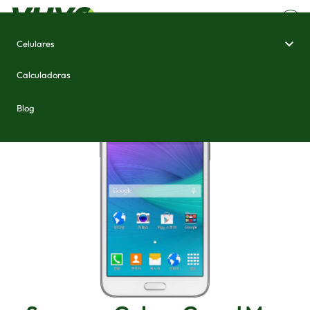
Celulares
Home
/
Celulares e Smartphones
/
Samsung Galaxy Grand Max
Calculadoras
Blog