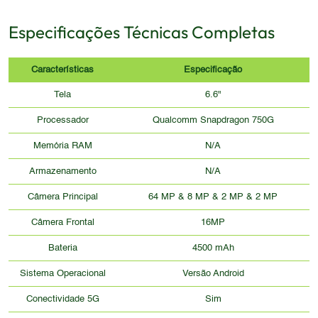
Especificações Técnicas Completas
Características
Especificação
Tela
6.6"
Processador
Qualcomm Snapdragon 750G
Memória RAM
N/A
Armazenamento
N/A
Câmera Principal
64 MP & 8 MP & 2 MP & 2 MP
Câmera Frontal
16MP
Bateria
4500 mAh
Sistema Operacional
Versão Android
Conectividade 5G
Sim