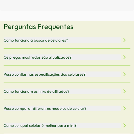
Perguntas Frequentes
Como funciona a busca de celulares?
Nossa plataforma permite que você busque e compare
Os preços mostrados são atualizados?
celulares de diferentes marcas e modelos. Você pode
filtrar por preço, características técnicas como
Sim, os preços são atualizados regularmente através de
Posso confiar nas especificações dos celulares?
armazenamento, memória RAM, bateria e conectividade
nossa integração com parceiros. No entanto,
5G.
recomendamos sempre verificar o preço final no site do
Todas as especificações técnicas são obtidas de fontes
Como funcionam os links de afiliados?
vendedor antes de finalizar sua compra.
oficiais dos fabricantes e verificadas pela nossa equipe.
Mantemos nosso banco de dados atualizado com as
Quando você clica em "Onde Comprar", pode ser
Posso comparar diferentes modelos de celular?
informações mais recentes de cada modelo.
redirecionado para lojas parceiras. Ao fazer uma compra
através desses links, podemos receber uma pequena
Sim! Você pode selecionar até 3 celulares para comparar
Como sei qual celular é melhor para mim?
comissão sem custo adicional para você.
lado a lado suas especificações, preços e características.