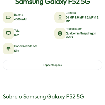
Samsung Galaxy F52 5G
Câmera
Bateria
64 MP & 8 MP & 2 MP & 2
4500 mAh
MP
Processador
Tela
Qualcomm Snapdragon
6.6"
750G
Conectividade 5G
Sim
Especificações
Sobre o
Samsung
Galaxy F52 5G