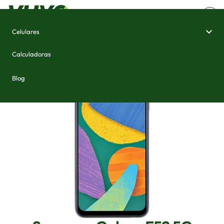
Celulares
Home
/
Celulares e Smartphones
/
Samsung Galaxy F52 5G
Calculadoras
Blog