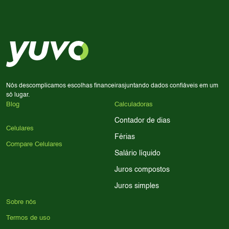
Use nossa ferramenta de comparação para tomar a melhor
Considere seu uso diário: se você tira muitas fotos,
decisão de compra.
priorize a qualidade da câmera; se usa muitos apps, foque
em memória RAM e armazenamento; para jogos,
processador e bateria são essenciais. Use nossos filtros
para encontrar o celular ideal.
Nós descomplicamos escolhas financeiras
juntando dados confiáveis em um
só lugar.
Blog
Calculadoras
Contador de dias
Celulares
Férias
Compare Celulares
Salário líquido
Juros compostos
Juros simples
Sobre nós
Termos de uso