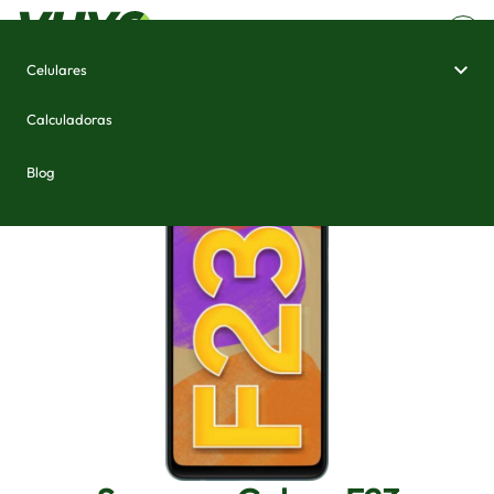
Celulares
Home
/
Celulares e Smartphones
/
Samsung Galaxy F23
Calculadoras
Blog