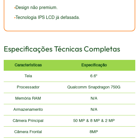
Design não premium.
Tecnologia IPS LCD já defasada.
Especificações Técnicas Completas
Características
Especificação
Tela
6.6"
Processador
Qualcomm Snapdragon 750G
Memória RAM
N/A
Armazenamento
N/A
Câmera Principal
50 MP & 8 MP & 2 MP
Câmera Frontal
8MP