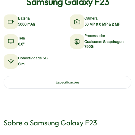
Samsung Galaxy F23
Bateria
Câmera
5000 mAh
50 MP & 8 MP & 2 MP
Processador
Tela
Qualcomm Snapdragon
6.6"
750G
Conectividade 5G
Sim
Especificações
Sobre o
Samsung
Galaxy F23