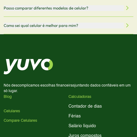
Mantemos nosso banco de dados atualizado com as
Quando você clica em "Onde Comprar", pode ser
Posso comparar diferentes modelos de celular?
informações mais recentes de cada modelo.
redirecionado para lojas parceiras. Ao fazer uma compra
através desses links, podemos receber uma pequena
Sim! Você pode selecionar até 3 celulares para comparar
Como sei qual celular é melhor para mim?
comissão sem custo adicional para você.
lado a lado suas especificações, preços e características.
Use nossa ferramenta de comparação para tomar a melhor
Considere seu uso diário: se você tira muitas fotos,
decisão de compra.
priorize a qualidade da câmera; se usa muitos apps, foque
em memória RAM e armazenamento; para jogos,
processador e bateria são essenciais. Use nossos filtros
para encontrar o celular ideal.
Nós descomplicamos escolhas financeiras
juntando dados confiáveis em um
só lugar.
Blog
Calculadoras
Contador de dias
Celulares
Férias
Compare Celulares
Salário líquido
Juros compostos