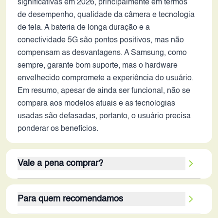
significativas em 2026, principalmente em termos
de desempenho, qualidade da câmera e tecnologia
de tela. A bateria de longa duração e a
conectividade 5G são pontos positivos, mas não
compensam as desvantagens. A Samsung, como
sempre, garante bom suporte, mas o hardware
envelhecido compromete a experiência do usuário.
Em resumo, apesar de ainda ser funcional, não se
compara aos modelos atuais e as tecnologias
usadas são defasadas, portanto, o usuário precisa
ponderar os benefícios.
Vale a pena comprar?
Em 2026, o Galaxy F23 pode ser uma opção viável
Para quem recomendamos
apenas para usuários com orçamento limitado, que
priorizam tarefas básicas e não exigem alto