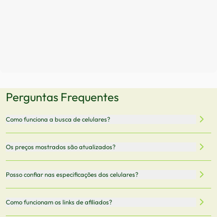
Perguntas Frequentes
Como funciona a busca de celulares?
Nossa plataforma permite que você busque e compare
Os preços mostrados são atualizados?
celulares de diferentes marcas e modelos. Você pode
filtrar por preço, características técnicas como
Sim, os preços são atualizados regularmente através de
Posso confiar nas especificações dos celulares?
armazenamento, memória RAM, bateria e conectividade
nossa integração com parceiros. No entanto,
5G.
recomendamos sempre verificar o preço final no site do
Todas as especificações técnicas são obtidas de fontes
Como funcionam os links de afiliados?
vendedor antes de finalizar sua compra.
oficiais dos fabricantes e verificadas pela nossa equipe.