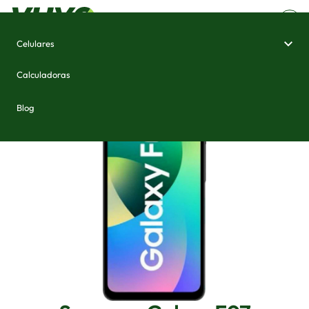
Celulares
Home
/
Celulares e Smartphones
/
Samsung Galaxy F07
Calculadoras
Blog