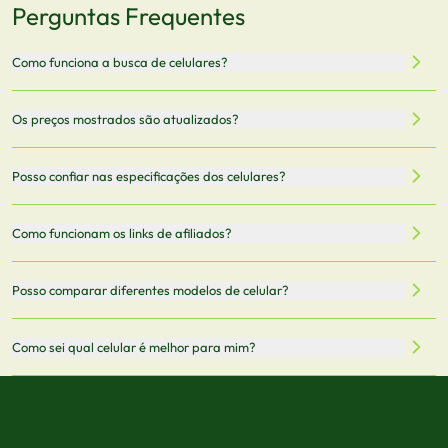
Perguntas Frequentes
Como funciona a busca de celulares?
Nossa plataforma permite que você busque e compare
Os preços mostrados são atualizados?
celulares de diferentes marcas e modelos. Você pode
filtrar por preço, características técnicas como
Sim, os preços são atualizados regularmente através de
Posso confiar nas especificações dos celulares?
armazenamento, memória RAM, bateria e conectividade
nossa integração com parceiros. No entanto,
5G.
recomendamos sempre verificar o preço final no site do
Todas as especificações técnicas são obtidas de fontes
Como funcionam os links de afiliados?
vendedor antes de finalizar sua compra.
oficiais dos fabricantes e verificadas pela nossa equipe.
Mantemos nosso banco de dados atualizado com as
Quando você clica em "Onde Comprar", pode ser
Posso comparar diferentes modelos de celular?
informações mais recentes de cada modelo.
redirecionado para lojas parceiras. Ao fazer uma compra
através desses links, podemos receber uma pequena
Sim! Você pode selecionar até 3 celulares para comparar
Como sei qual celular é melhor para mim?
comissão sem custo adicional para você.
lado a lado suas especificações, preços e características.
Use nossa ferramenta de comparação para tomar a melhor
Considere seu uso diário: se você tira muitas fotos,
decisão de compra.
priorize a qualidade da câmera; se usa muitos apps, foque
em memória RAM e armazenamento; para jogos,