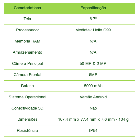
Características
Especificação
Tela
6.7"
Processador
Mediatek Helio G99
Memória RAM
N/A
Armazenamento
N/A
Câmera Principal
50 MP & 2 MP
Câmera Frontal
8MP
Bateria
5000 mAh
Sistema Operacional
Versão Android
Conectividade 5G
Não
Dimensões
167.4 mm x 77.4 mm x 7.6 mm - 184 g
Resistência
IP54