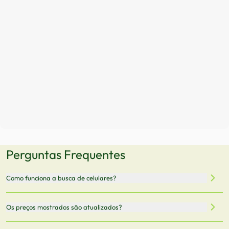
Perguntas Frequentes
Como funciona a busca de celulares?
Nossa plataforma permite que você busque e compare
Os preços mostrados são atualizados?
celulares de diferentes marcas e modelos. Você pode
filtrar por preço, características técnicas como