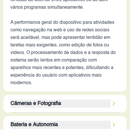
lentidão ao alternar entre aplicativos ou ao abrir
vários programas simultaneamente.
A performance geral do dispositivo para atividades
como navegação na web e uso de redes sociais
será aceitável, mas pode apresentar lentidão em
tarefas mais exigentes, como edição de fotos ou
vídeos. O processamento de dados e a resposta do
sistema serão lentos em comparação com
aparelhos mais recentes e potentes, dificultando a
experiência do usuário com aplicativos mais
modernos.
Câmeras e Fotografia
A configuração de câmera do Galaxy F04,
Bateria e Autonomia
composta por uma câmera traseira principal de