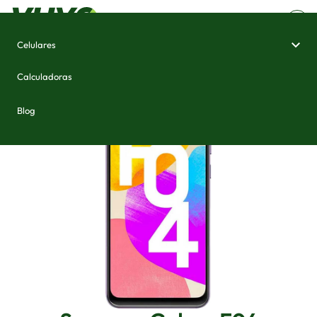
Celulares
Home
/
Celulares e Smartphones
/
Samsung Galaxy F04
Calculadoras
Blog