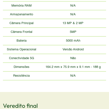
Memória RAM
N/A
Armazenamento
N/A
Câmera Principal
13 MP & 2 MP
Câmera Frontal
5MP
Bateria
5000 mAh
Sistema Operacional
Versão Android
Conectividade 5G
Não
Dimensões
164.2 mm x 75.9 mm x 9.1 mm - 188 g
Resistência
N/A
Veredito final