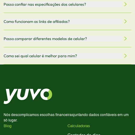
Sim, os preços são atualizados regularmente através de
Posso confiar nas especificações dos celulares?
armazenamento, memória RAM, bateria e conectividade
nossa integração com parceiros. No entanto,
5G.
recomendamos sempre verificar o preço final no site do
Todas as especificações técnicas são obtidas de fontes
Como funcionam os links de afiliados?
vendedor antes de finalizar sua compra.
oficiais dos fabricantes e verificadas pela nossa equipe.
Mantemos nosso banco de dados atualizado com as
Quando você clica em "Onde Comprar", pode ser
Posso comparar diferentes modelos de celular?
informações mais recentes de cada modelo.
redirecionado para lojas parceiras. Ao fazer uma compra
através desses links, podemos receber uma pequena
Sim! Você pode selecionar até 3 celulares para comparar
Como sei qual celular é melhor para mim?
comissão sem custo adicional para você.
lado a lado suas especificações, preços e características.
Use nossa ferramenta de comparação para tomar a melhor
Considere seu uso diário: se você tira muitas fotos,
decisão de compra.
priorize a qualidade da câmera; se usa muitos apps, foque
em memória RAM e armazenamento; para jogos,
processador e bateria são essenciais. Use nossos filtros
para encontrar o celular ideal.
Nós descomplicamos escolhas financeiras
juntando dados confiáveis em um
só lugar.
Blog
Calculadoras