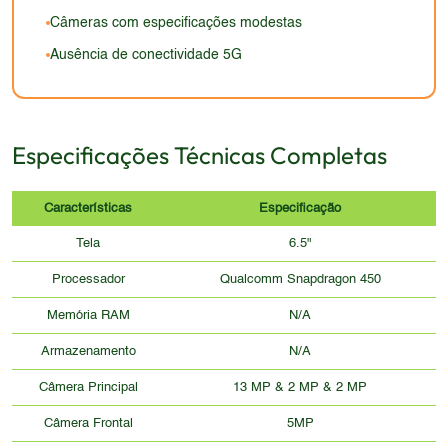
maiores e materiais premium.
experiência visual premium.
Câmeras com especificações modestas
Ausência de conectividade 5G
Especificações Técnicas Completas
Características
Especificação
Tela
6.5"
Processador
Qualcomm Snapdragon 450
Memória RAM
N/A
Armazenamento
N/A
Câmera Principal
13 MP & 2 MP & 2 MP
Câmera Frontal
5MP