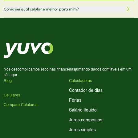
através desses links, podemos receber uma pequena
Sim! Você pode selecionar até 3 celulares para comparar
Como sei qual celular é melhor para mim?
comissão sem custo adicional para você.
lado a lado suas especificações, preços e características.
Use nossa ferramenta de comparação para tomar a melhor
Considere seu uso diário: se você tira muitas fotos,
decisão de compra.
priorize a qualidade da câmera; se usa muitos apps, foque
em memória RAM e armazenamento; para jogos,
processador e bateria são essenciais. Use nossos filtros
para encontrar o celular ideal.
Nós descomplicamos escolhas financeiras
juntando dados confiáveis em um
só lugar.
Blog
Calculadoras
Contador de dias
Celulares
Férias
Compare Celulares
Salário líquido
Juros compostos
Juros simples