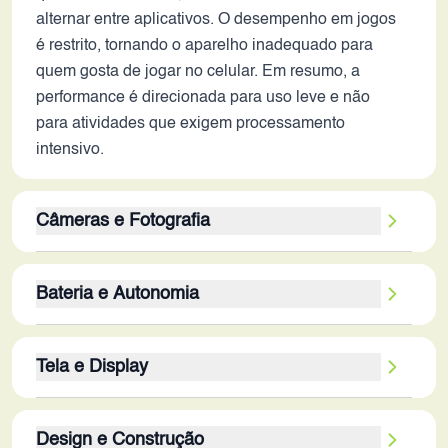
alternar entre aplicativos. O desempenho em jogos
é restrito, tornando o aparelho inadequado para
quem gosta de jogar no celular. Em resumo, a
performance é direcionada para uso leve e não
para atividades que exigem processamento
intensivo.
Câmeras e Fotografia
A configuração de câmera traseira com 13MP, 2MP
Bateria e Autonomia
e 2MP sugere que a qualidade de imagem pode ser
limitada. A ausência de recursos como
A bateria de 5000 mAh é um ponto positivo,
estabilização óptica de imagem (OIS) e
Tela e Display
indicando boa autonomia para uso moderado. Em
informações sobre o software da câmera indicam
2026, com o aumento da eficiência energética dos
que as fotos e vídeos podem apresentar ruído em
A tela de 6.5 polegadas com resolução de 720 x
componentes, é provável que o aparelho consiga
condições de baixa luminosidade e não ter a
Design e Construção
1600 pixels (HD+) e tecnologia IPS LCD oferece