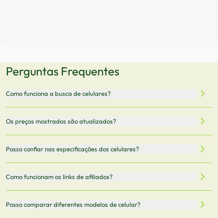
Perguntas Frequentes
Como funciona a busca de celulares?
Nossa plataforma permite que você busque e compare
Os preços mostrados são atualizados?
celulares de diferentes marcas e modelos. Você pode
filtrar por preço, características técnicas como
Sim, os preços são atualizados regularmente através de
Posso confiar nas especificações dos celulares?
armazenamento, memória RAM, bateria e conectividade
nossa integração com parceiros. No entanto,
5G.
recomendamos sempre verificar o preço final no site do
Todas as especificações técnicas são obtidas de fontes
Como funcionam os links de afiliados?
vendedor antes de finalizar sua compra.
oficiais dos fabricantes e verificadas pela nossa equipe.
Mantemos nosso banco de dados atualizado com as
Quando você clica em "Onde Comprar", pode ser
Posso comparar diferentes modelos de celular?
informações mais recentes de cada modelo.
redirecionado para lojas parceiras. Ao fazer uma compra