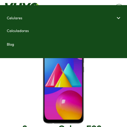
Celulares
Home
/
Celulares e Smartphones
/
Samsung Galaxy F02s
Calculadoras
Blog