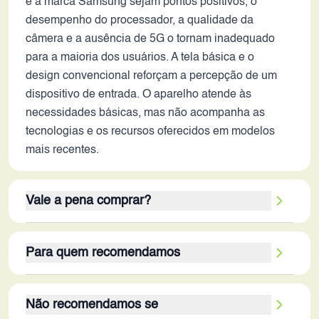
e a marca Samsung sejam pontos positivos, o
desempenho do processador, a qualidade da
câmera e a ausência de 5G o tornam inadequado
para a maioria dos usuários. A tela básica e o
design convencional reforçam a percepção de um
dispositivo de entrada. O aparelho atende às
necessidades básicas, mas não acompanha as
tecnologias e os recursos oferecidos em modelos
mais recentes.
Vale a pena comprar?
Avaliando os critérios, o Galaxy F02s não se
Para quem recomendamos
destaca em nenhum aspecto crucial para o uso em
2026. A bateria de longa duração e o
O público-alvo ideal do Galaxy F02s são usuários
armazenamento interno podem ser considerados
Não recomendamos se
com necessidades básicas, como idosos ou
pontos positivos, mas o desempenho limitado, a