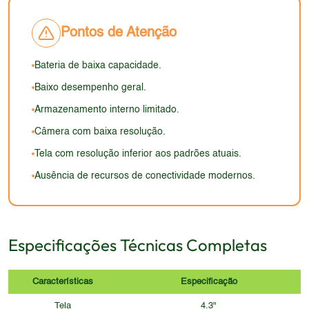
estar comprometida. O apelo visual do design seria
limitada e inferior aos padrões de 2026.
ultrapassado e não atrairia os usuários modernos.
Pontos de Atenção
Bateria de baixa capacidade.
Baixo desempenho geral.
Armazenamento interno limitado.
Câmera com baixa resolução.
Tela com resolução inferior aos padrões atuais.
Ausência de recursos de conectividade modernos.
Especificações Técnicas Completas
Características
Especificação
Tela
4.3"