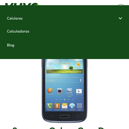
Celulares
Home
/
Celulares e Smartphones
/
Samsung Galaxy Core Duos
Calculadoras
Blog