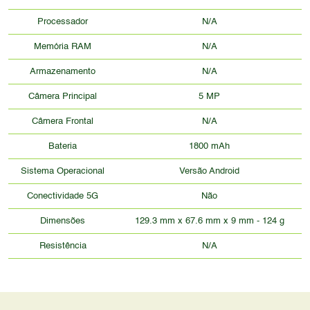
Processador
N/A
Memória RAM
N/A
Armazenamento
N/A
Câmera Principal
5 MP
Câmera Frontal
N/A
Bateria
1800 mAh
Sistema Operacional
Versão Android
Conectividade 5G
Não
Dimensões
129.3 mm x 67.6 mm x 9 mm - 124 g
Resistência
N/A