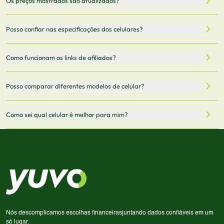
Os preços mostrados são atualizados?
celulares de diferentes marcas e modelos. Você pode
filtrar por preço, características técnicas como
Sim, os preços são atualizados regularmente através de
Posso confiar nas especificações dos celulares?
armazenamento, memória RAM, bateria e conectividade
nossa integração com parceiros. No entanto,
5G.
recomendamos sempre verificar o preço final no site do
Todas as especificações técnicas são obtidas de fontes
Como funcionam os links de afiliados?
vendedor antes de finalizar sua compra.
oficiais dos fabricantes e verificadas pela nossa equipe.
Mantemos nosso banco de dados atualizado com as
Quando você clica em "Onde Comprar", pode ser
Posso comparar diferentes modelos de celular?
informações mais recentes de cada modelo.
redirecionado para lojas parceiras. Ao fazer uma compra
através desses links, podemos receber uma pequena
Sim! Você pode selecionar até 3 celulares para comparar
Como sei qual celular é melhor para mim?
comissão sem custo adicional para você.
lado a lado suas especificações, preços e características.
Use nossa ferramenta de comparação para tomar a melhor
Considere seu uso diário: se você tira muitas fotos,
decisão de compra.
priorize a qualidade da câmera; se usa muitos apps, foque
em memória RAM e armazenamento; para jogos,
processador e bateria são essenciais. Use nossos filtros
para encontrar o celular ideal.
Nós descomplicamos escolhas financeiras
juntando dados confiáveis em um
só lugar.