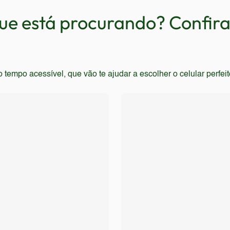
ogias também não devem considerar este aparelho.
e está procurando? Confira 
empo acessível, que vão te ajudar a escolher o celular perfei