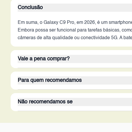
Conclusão
Em suma, o Galaxy C9 Pro, em 2026, é um smartphone 
Embora possa ser funcional para tarefas básicas, co
câmeras de alta qualidade ou conectividade 5G. A bate
Vale a pena comprar?
O Galaxy C9 Pro, em 2026, dificilmente vale a pena s
Para quem recomendamos
básicas. O desempenho limitado, a ausência de 5G, a 
tornam-no uma opção pouco atrativa. Seus pontos for
O Galaxy C9 Pro seria adequado para um público muito
busca um dispositivo secundário ou apenas para tarefa
Não recomendamos se
Usuários com pouco conhecimento tecnológico ou que
confiável para tarefas simples, seriam o público-alvo 
O Galaxy C9 Pro não é recomendado para usuários que
fazer ligações e mandar mensagens.
Jogadores, entusiastas de tecnologia, criadores de con