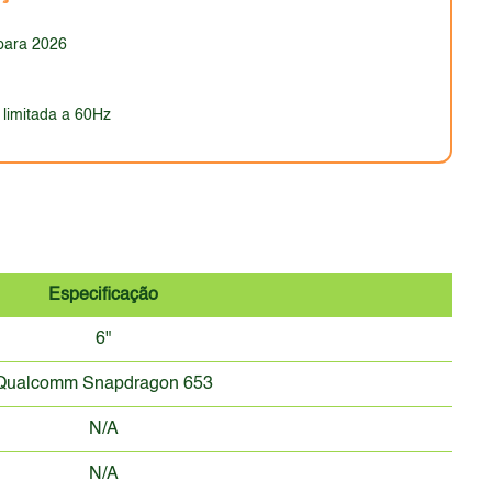
ateriais utilizados e da ausência de certificações
para 2026
 limitada a 60Hz
Especificação
6"
Qualcomm Snapdragon 653
N/A
N/A