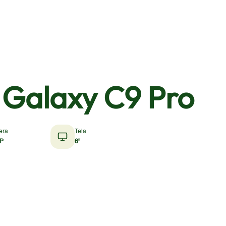
Galaxy C9 Pro
era
Tela
P
6"