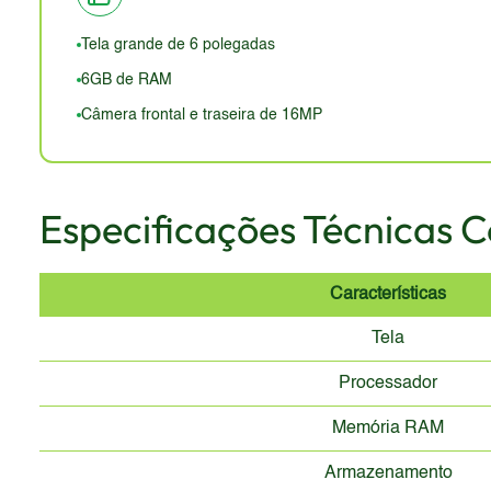
menos atraente em comparação com os modelos de 2026
de resistência à água e poeira.
Tela grande de 6 polegadas
6GB de RAM
Câmera frontal e traseira de 16MP
Especificações Técnicas 
Características
Tela
Processador
Memória RAM
Armazenamento