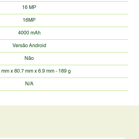
16 MP
16MP
4000 mAh
Versão Android
Não
 mm x 80.7 mm x 6.9 mm - 189 g
N/A