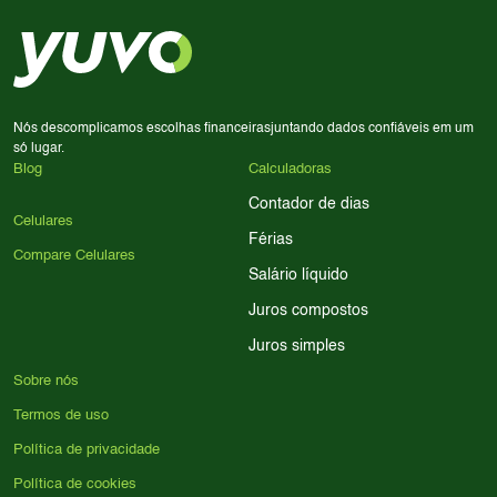
em memória RAM e armazenamento; para jogos,
processador e bateria são essenciais. Use nossos filtros
para encontrar o celular ideal.
Nós descomplicamos escolhas financeiras
juntando dados confiáveis em um
só lugar.
Blog
Calculadoras
Contador de dias
Celulares
Férias
Compare Celulares
Salário líquido
Juros compostos
Juros simples
Sobre nós
Termos de uso
Política de privacidade
Política de cookies