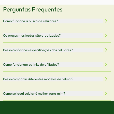
Perguntas Frequentes
Como funciona a busca de celulares?
Nossa plataforma permite que você busque e compare
Os preços mostrados são atualizados?
celulares de diferentes marcas e modelos. Você pode
filtrar por preço, características técnicas como
Sim, os preços são atualizados regularmente através de
Posso confiar nas especificações dos celulares?
armazenamento, memória RAM, bateria e conectividade
nossa integração com parceiros. No entanto,
5G.
recomendamos sempre verificar o preço final no site do
Todas as especificações técnicas são obtidas de fontes
Como funcionam os links de afiliados?
vendedor antes de finalizar sua compra.
oficiais dos fabricantes e verificadas pela nossa equipe.
Mantemos nosso banco de dados atualizado com as
Quando você clica em "Onde Comprar", pode ser
Posso comparar diferentes modelos de celular?
informações mais recentes de cada modelo.
redirecionado para lojas parceiras. Ao fazer uma compra
através desses links, podemos receber uma pequena
Sim! Você pode selecionar até 3 celulares para comparar
Como sei qual celular é melhor para mim?
comissão sem custo adicional para você.
lado a lado suas especificações, preços e características.
Use nossa ferramenta de comparação para tomar a melhor
Considere seu uso diário: se você tira muitas fotos,
decisão de compra.
priorize a qualidade da câmera; se usa muitos apps, foque