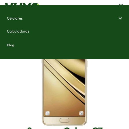
Celulares
Home
/
Celulares e Smartphones
/
Samsung Galaxy C7
Calculadoras
Blog