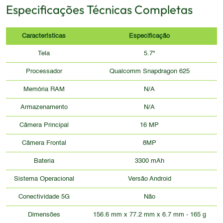
Especificações Técnicas Completas
Características
Especificação
Tela
5.7"
Processador
Qualcomm Snapdragon 625
Memória RAM
N/A
Armazenamento
N/A
Câmera Principal
16 MP
Câmera Frontal
8MP
Bateria
3300 mAh
Sistema Operacional
Versão Android
Conectividade 5G
Não
Dimensões
156.6 mm x 77.2 mm x 6.7 mm - 165 g