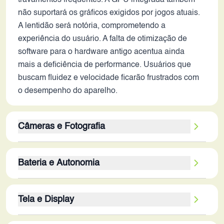
travamentos frequentes. A GPU integrada também
não suportará os gráficos exigidos por jogos atuais.
A lentidão será notória, comprometendo a
experiência do usuário. A falta de otimização de
software para o hardware antigo acentua ainda
mais a deficiência de performance. Usuários que
buscam fluidez e velocidade ficarão frustrados com
o desempenho do aparelho.
Câmeras e Fotografia
A câmera traseira de 16MP e a frontal de 8MP eram
Bateria e Autonomia
especificações razoáveis em 2016, mas não se
comparam à tecnologia atual. A qualidade das
A bateria de 3300 mAh é insuficiente para o uso em
fotos, em 2026, seria inferior em comparação aos
Tela e Display
2026. A autonomia seria limitada, exigindo recargas
smartphones mais modernos, com menos detalhes,
frequentes, mesmo com uso moderado. A eficiência
cores menos vibrantes e ruído em ambientes com