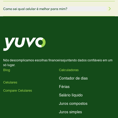
através desses links, podemos receber uma pequena
Sim! Você pode selecionar até 3 celulares para comparar
Como sei qual celular é melhor para mim?
comissão sem custo adicional para você.
lado a lado suas especificações, preços e características.
Use nossa ferramenta de comparação para tomar a melhor
Considere seu uso diário: se você tira muitas fotos,
decisão de compra.
priorize a qualidade da câmera; se usa muitos apps, foque
em memória RAM e armazenamento; para jogos,
processador e bateria são essenciais. Use nossos filtros
para encontrar o celular ideal.
Nós descomplicamos escolhas financeiras
juntando dados confiáveis em um
só lugar.
Blog
Calculadoras
Contador de dias
Celulares
Férias
Compare Celulares
Salário líquido
Juros compostos
Juros simples