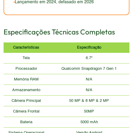
Lançamento em 2024, defasado em 2026
Especificações Técnicas Completas
Características
Especificação
Tela
6.7"
Processador
Qualcomm Snapdragon 7 Gen 1
Memória RAM
N/A
Armazenamento
N/A
Câmera Principal
50 MP & 8 MP & 2 MP
Câmera Frontal
50MP
Bateria
5000 mAh
Sistema Operacional
Versão Android