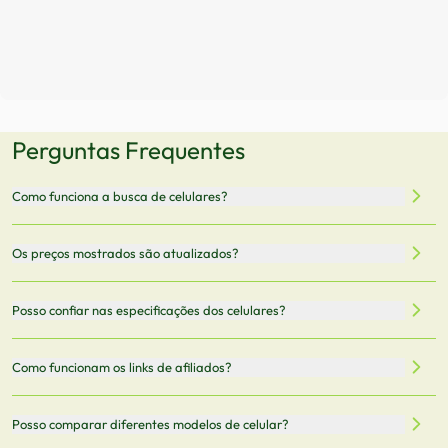
Perguntas Frequentes
Como funciona a busca de celulares?
Nossa plataforma permite que você busque e compare
Os preços mostrados são atualizados?
celulares de diferentes marcas e modelos. Você pode
filtrar por preço, características técnicas como
Sim, os preços são atualizados regularmente através de
Posso confiar nas especificações dos celulares?
armazenamento, memória RAM, bateria e conectividade
nossa integração com parceiros. No entanto,
5G.
recomendamos sempre verificar o preço final no site do
Todas as especificações técnicas são obtidas de fontes
Como funcionam os links de afiliados?
vendedor antes de finalizar sua compra.
oficiais dos fabricantes e verificadas pela nossa equipe.
Mantemos nosso banco de dados atualizado com as
Quando você clica em "Onde Comprar", pode ser
Posso comparar diferentes modelos de celular?
informações mais recentes de cada modelo.
redirecionado para lojas parceiras. Ao fazer uma compra