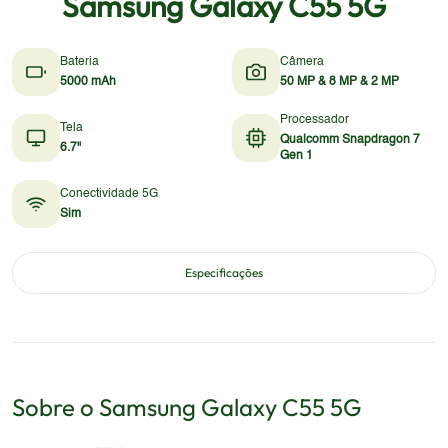
Samsung Galaxy C55 5G
Bateria
Câmera
5000 mAh
50 MP & 8 MP & 2 MP
Processador
Tela
Qualcomm Snapdragon 7
6.7"
Gen 1
Conectividade 5G
Sim
Especificações
Sobre o
Samsung
Galaxy C55 5G