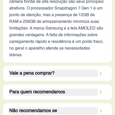
câmera frontal de alta resolução são seus principais
atrativos. O processador Snapdragon 7 Gen 1 é um
ponto de atenção, mas a presença de 12GB de
RAM e 256GB de armazenamento minimiza suas
limitações. A marca Samsung e a tela AMOLED são
grandes vantagens. A falta de informações sobre
carregamento rápido e resistência é um ponto fraco,
no geral o aparelho atende as necessidades
diárias.
Vale a pena comprar?
A decisão de adquirir o Galaxy C55 5G em 2026
Para quem recomendamos
depende das prioridades do usuário. Se priorizar
uma tela de alta qualidade, câmera frontal com boa
O Galaxy C55 5G é mais adequado para usuários
resolução e uma bateria duradoura, este aparelho
Não recomendamos se
que buscam um smartphone com boa tela para
pode ser uma boa opção, especialmente se