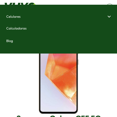
Celulares
Home
/
Celulares e Smartphones
/
Samsung Galaxy C55 5G
Calculadoras
Blog