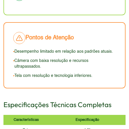
as opções de telas mais recentes.
questionável em comparação com os dispositivos
atuais, que utilizam materiais mais resistentes. O
design geral, em 2026, pareceria ultrapassado.
Pontos de Atenção
Desempenho limitado em relação aos padrões atuais.
Câmera com baixa resolução e recursos
ultrapassados.
Tela com resolução e tecnologia inferiores.
Especificações Técnicas Completas
Características
Especificação