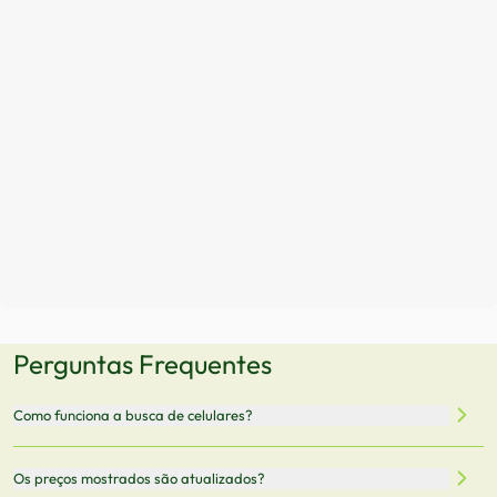
Perguntas Frequentes
Como funciona a busca de celulares?
Nossa plataforma permite que você busque e compare
Os preços mostrados são atualizados?
celulares de diferentes marcas e modelos. Você pode