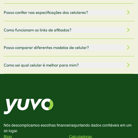
filtrar por preço, características técnicas como
Sim, os preços são atualizados regularmente através de
Posso confiar nas especificações dos celulares?
armazenamento, memória RAM, bateria e conectividade
nossa integração com parceiros. No entanto,
5G.
recomendamos sempre verificar o preço final no site do
Todas as especificações técnicas são obtidas de fontes
Como funcionam os links de afiliados?
vendedor antes de finalizar sua compra.
oficiais dos fabricantes e verificadas pela nossa equipe.
Mantemos nosso banco de dados atualizado com as
Quando você clica em "Onde Comprar", pode ser
Posso comparar diferentes modelos de celular?
informações mais recentes de cada modelo.
redirecionado para lojas parceiras. Ao fazer uma compra
através desses links, podemos receber uma pequena
Sim! Você pode selecionar até 3 celulares para comparar
Como sei qual celular é melhor para mim?
comissão sem custo adicional para você.
lado a lado suas especificações, preços e características.
Use nossa ferramenta de comparação para tomar a melhor
Considere seu uso diário: se você tira muitas fotos,
decisão de compra.
priorize a qualidade da câmera; se usa muitos apps, foque
em memória RAM e armazenamento; para jogos,
processador e bateria são essenciais. Use nossos filtros
para encontrar o celular ideal.
Nós descomplicamos escolhas financeiras
juntando dados confiáveis em um
só lugar.
Blog
Calculadoras