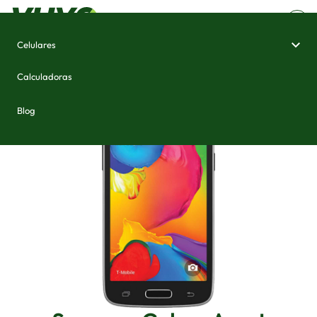
Celulares
Home
/
Celulares e Smartphones
/
Samsung Galaxy Avant
Calculadoras
Blog