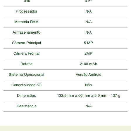
Tela
4.5"
Processador
N/A
Memória RAM
N/A
Armazenamento
N/A
Câmera Principal
5 MP
Câmera Frontal
2MP
Bateria
2100 mAh
Sistema Operacional
Versão Android
Conectividade 5G
Não
Dimensões
132.9 mm x 66 mm x 9.9 mm - 137 g
Resistência
N/A