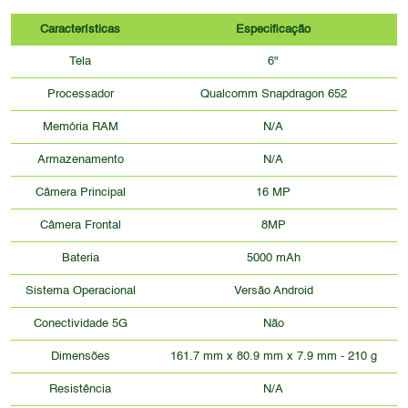
Características
Especificação
Tela
6"
Processador
Qualcomm Snapdragon 652
Memória RAM
N/A
Armazenamento
N/A
Câmera Principal
16 MP
Câmera Frontal
8MP
Bateria
5000 mAh
Sistema Operacional
Versão Android
Conectividade 5G
Não
Dimensões
161.7 mm x 80.9 mm x 7.9 mm - 210 g
Resistência
N/A