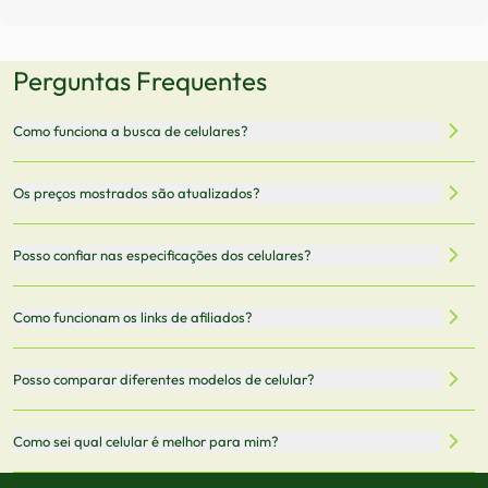
Perguntas Frequentes
Como funciona a busca de celulares?
Nossa plataforma permite que você busque e compare
Os preços mostrados são atualizados?
celulares de diferentes marcas e modelos. Você pode
filtrar por preço, características técnicas como
Sim, os preços são atualizados regularmente através de
Posso confiar nas especificações dos celulares?
armazenamento, memória RAM, bateria e conectividade
nossa integração com parceiros. No entanto,
5G.
recomendamos sempre verificar o preço final no site do
Todas as especificações técnicas são obtidas de fontes
Como funcionam os links de afiliados?
vendedor antes de finalizar sua compra.
oficiais dos fabricantes e verificadas pela nossa equipe.
Mantemos nosso banco de dados atualizado com as
Quando você clica em "Onde Comprar", pode ser
Posso comparar diferentes modelos de celular?
informações mais recentes de cada modelo.
redirecionado para lojas parceiras. Ao fazer uma compra
através desses links, podemos receber uma pequena
Sim! Você pode selecionar até 3 celulares para comparar
Como sei qual celular é melhor para mim?
comissão sem custo adicional para você.
lado a lado suas especificações, preços e características.
Use nossa ferramenta de comparação para tomar a melhor