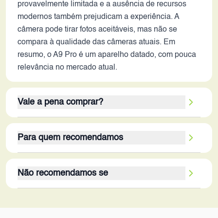
provavelmente limitada e a ausência de recursos
modernos também prejudicam a experiência. A
câmera pode tirar fotos aceitáveis, mas não se
compara à qualidade das câmeras atuais. Em
resumo, o A9 Pro é um aparelho datado, com pouca
relevância no mercado atual.
Vale a pena comprar?
Considerando os critérios de avaliação, o Galaxy
Para quem recomendamos
A9 Pro não 'vale a pena' em 2026 para a maioria
dos usuários. Seus pontos fortes, como a bateria de
O Galaxy A9 Pro em 2026, é recomendado para um
longa duração e a tela AMOLED, não compensam
Não recomendamos se
nicho específico: usuários com orçamento muito
as deficiências de desempenho, armazenamento e
limitado que priorizam a durabilidade da bateria em
conectividade. A falta de 5G, o processador lento e
O Galaxy A9 Pro não é recomendado para a grande
detrimento do desempenho. Idosos ou pessoas que
a pouca memória RAM limitam a experiência do
maioria dos usuários em 2026. Não atende às
precisam apenas de um dispositivo para realizar
usuário. Para quem busca um smartphone confiável