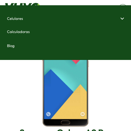
Celulares
Home
/
Celulares e Smartphones
/
Samsung Galaxy A9 Pro
Calculadoras
Blog