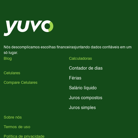
Considere seu uso diário: se você tira muitas fotos,
decisão de compra.
priorize a qualidade da câmera; se usa muitos apps, foque
em memória RAM e armazenamento; para jogos,
processador e bateria são essenciais. Use nossos filtros
para encontrar o celular ideal.
Nós descomplicamos escolhas financeiras
juntando dados confiáveis em um
só lugar.
Blog
Calculadoras
Contador de dias
Celulares
Férias
Compare Celulares
Salário líquido
Juros compostos
Juros simples
Sobre nós
Termos de uso
Política de privacidade