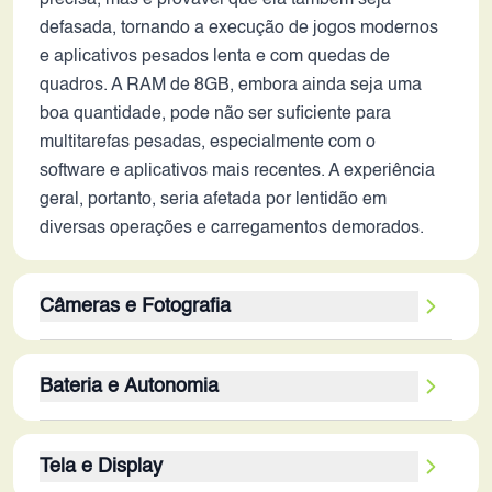
precisa, mas é provável que ela também seja
defasada, tornando a execução de jogos modernos
e aplicativos pesados lenta e com quedas de
quadros. A RAM de 8GB, embora ainda seja uma
boa quantidade, pode não ser suficiente para
multitarefas pesadas, especialmente com o
software e aplicativos mais recentes. A experiência
geral, portanto, seria afetada por lentidão em
diversas operações e carregamentos demorados.
Câmeras e Fotografia
A configuração de câmera traseira tripla do Galaxy
Bateria e Autonomia
A8s, com 24 MP, 10 MP e 5 MP, poderia oferecer
versatilidade nas fotos, mas a qualidade de imagem
A bateria de 3400 mAh do Galaxy A8s, em 2026,
em 2026 seria inferior aos padrões atuais. A
Tela e Display
apresentaria uma autonomia limitada. O uso de
ausência de estabilização óptica de imagem (OIS)