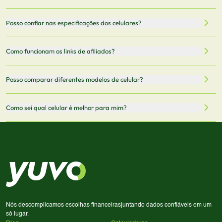
celulares de diferentes marcas e modelos. Você pode
filtrar por preço, características técnicas como
Sim, os preços são atualizados regularmente através de
Posso confiar nas especificações dos celulares?
armazenamento, memória RAM, bateria e conectividade
nossa integração com parceiros. No entanto,
5G.
recomendamos sempre verificar o preço final no site do
Todas as especificações técnicas são obtidas de fontes
Como funcionam os links de afiliados?
vendedor antes de finalizar sua compra.
oficiais dos fabricantes e verificadas pela nossa equipe.
Mantemos nosso banco de dados atualizado com as
Quando você clica em "Onde Comprar", pode ser
Posso comparar diferentes modelos de celular?
informações mais recentes de cada modelo.
redirecionado para lojas parceiras. Ao fazer uma compra
através desses links, podemos receber uma pequena
Sim! Você pode selecionar até 3 celulares para comparar
Como sei qual celular é melhor para mim?
comissão sem custo adicional para você.
lado a lado suas especificações, preços e características.
Use nossa ferramenta de comparação para tomar a melhor
Considere seu uso diário: se você tira muitas fotos,
decisão de compra.
priorize a qualidade da câmera; se usa muitos apps, foque
em memória RAM e armazenamento; para jogos,
processador e bateria são essenciais. Use nossos filtros
para encontrar o celular ideal.
Nós descomplicamos escolhas financeiras
juntando dados confiáveis em um
só lugar.