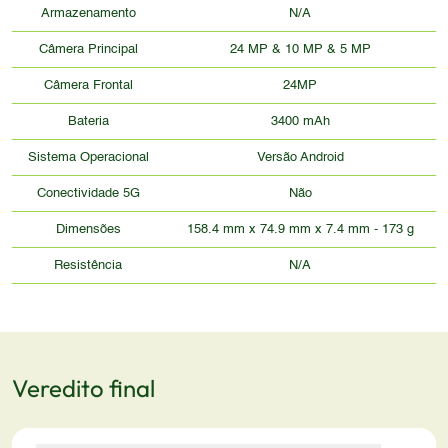
Armazenamento
N/A
Câmera Principal
24 MP & 10 MP & 5 MP
Câmera Frontal
24MP
Bateria
3400 mAh
Sistema Operacional
Versão Android
Conectividade 5G
Não
Dimensões
158.4 mm x 74.9 mm x 7.4 mm - 173 g
Resistência
N/A
Veredito final