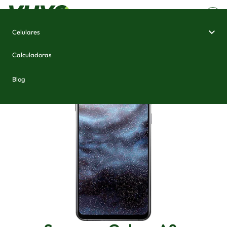
Celulares
Home
/
Celulares e Smartphones
/
Samsung Galaxy A8s
Calculadoras
Blog