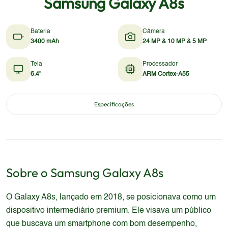
Samsung Galaxy A8s
Bateria
Câmera
3400 mAh
24 MP & 10 MP & 5 MP
Tela
Processador
6.4"
ARM Cortex-A55
Especificações
Sobre o
Samsung
Galaxy A8s
O Galaxy A8s, lançado em 2018, se posicionava como um
dispositivo intermediário premium. Ele visava um público
que buscava um smartphone com bom desempenho,