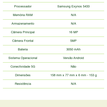
Processador
Samsung Exynos 5433
Memória RAM
N/A
Armazenamento
N/A
Câmera Principal
16 MP
Câmera Frontal
5MP
Bateria
3050 mAh
Sistema Operacional
Versão Android
Conectividade 5G
Não
Dimensões
158 mm x 77 mm x 6 mm - 153 g
Resistência
N/A