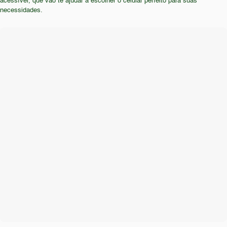
acessível, que vão te ajudar a escolher o celular perfeito para suas
modernos e atualizações de software não devem
necessidades.
considerar este aparelho.