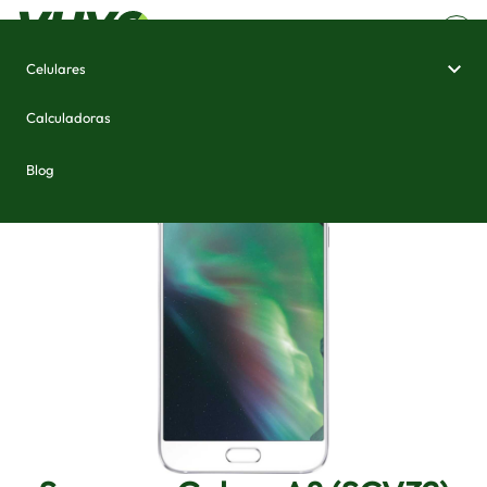
Celulares
Home
/
Celulares e Smartphones
/
Samsung Galaxy A8 (SCV32)
Calculadoras
Blog