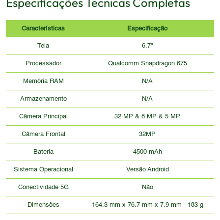
Especificações Técnicas Completas
Características
Especificação
Tela
6.7"
Processador
Qualcomm Snapdragon 675
Memória RAM
N/A
Armazenamento
N/A
Câmera Principal
32 MP & 8 MP & 5 MP
Câmera Frontal
32MP
Bateria
4500 mAh
Sistema Operacional
Versão Android
Conectividade 5G
Não
Dimensões
164.3 mm x 76.7 mm x 7.9 mm - 183 g