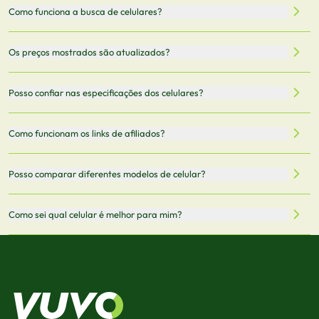
Como funciona a busca de celulares?
Nossa plataforma permite que você busque e compare
Os preços mostrados são atualizados?
celulares de diferentes marcas e modelos. Você pode
filtrar por preço, características técnicas como
Sim, os preços são atualizados regularmente através de
Posso confiar nas especificações dos celulares?
armazenamento, memória RAM, bateria e conectividade
nossa integração com parceiros. No entanto,
5G.
recomendamos sempre verificar o preço final no site do
Todas as especificações técnicas são obtidas de fontes
Como funcionam os links de afiliados?
vendedor antes de finalizar sua compra.
oficiais dos fabricantes e verificadas pela nossa equipe.
Mantemos nosso banco de dados atualizado com as
Quando você clica em "Onde Comprar", pode ser
Posso comparar diferentes modelos de celular?
informações mais recentes de cada modelo.
redirecionado para lojas parceiras. Ao fazer uma compra
através desses links, podemos receber uma pequena
Sim! Você pode selecionar até 3 celulares para comparar
Como sei qual celular é melhor para mim?
comissão sem custo adicional para você.
lado a lado suas especificações, preços e características.
Use nossa ferramenta de comparação para tomar a melhor
Considere seu uso diário: se você tira muitas fotos,
decisão de compra.
priorize a qualidade da câmera; se usa muitos apps, foque
em memória RAM e armazenamento; para jogos,
processador e bateria são essenciais. Use nossos filtros
para encontrar o celular ideal.