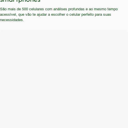
que necessita de uma bateria de longa duração.
São mais de 500 celulares com análises profundas e ao mesmo tempo
Em resumo, não é recomendado para a maioria dos
acessível, que vão te ajudar a escolher o celular perfeito para suas
usuários em 2026, devido à sua defasagem
necessidades.
tecnológica.