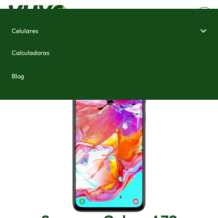
Celulares
Home
/
Celulares e Smartphones
/
Samsung Galaxy A70
Calculadoras
Blog