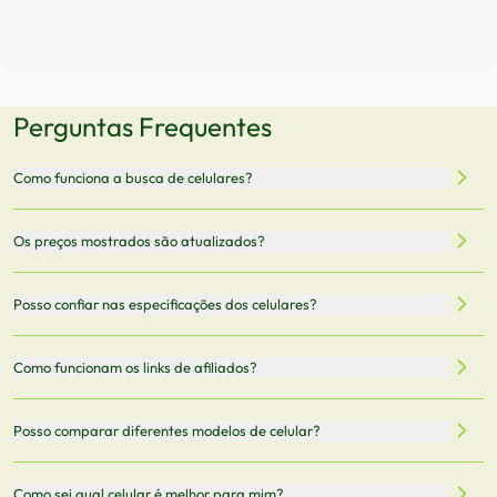
Perguntas Frequentes
Como funciona a busca de celulares?
Nossa plataforma permite que você busque e compare
Os preços mostrados são atualizados?
celulares de diferentes marcas e modelos. Você pode
filtrar por preço, características técnicas como
Sim, os preços são atualizados regularmente através de
Posso confiar nas especificações dos celulares?
armazenamento, memória RAM, bateria e conectividade
nossa integração com parceiros. No entanto,
5G.
recomendamos sempre verificar o preço final no site do
Todas as especificações técnicas são obtidas de fontes
Como funcionam os links de afiliados?
vendedor antes de finalizar sua compra.
oficiais dos fabricantes e verificadas pela nossa equipe.
Mantemos nosso banco de dados atualizado com as
Quando você clica em "Onde Comprar", pode ser
Posso comparar diferentes modelos de celular?
informações mais recentes de cada modelo.
redirecionado para lojas parceiras. Ao fazer uma compra
através desses links, podemos receber uma pequena
Sim! Você pode selecionar até 3 celulares para comparar
Como sei qual celular é melhor para mim?