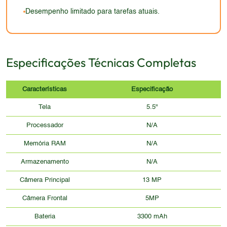
ponto fraco.
Desempenho limitado para tarefas atuais.
Especificações Técnicas Completas
Características
Especificação
Tela
5.5"
Processador
N/A
Memória RAM
N/A
Armazenamento
N/A
Câmera Principal
13 MP
Câmera Frontal
5MP
Bateria
3300 mAh