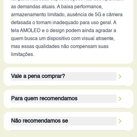
as demandas atuais. A baixa performance,
armazenamento limitado, ausência de 5G e câmera
defasada o tornam inadequado para uso geral. A
tela AMOLED e o design podem ainda agradar a
quem busca um dispositivo com visual atraente,
mas essas qualidades não compensam suas
limitações.
Vale a pena comprar?
Em 2026, o Galaxy A7 (2016) não vale a pena para
Para quem recomendamos
a maioria dos usuários. Seus pontos fortes, como a
tela AMOLED e o design, são ofuscados por suas
Este aparelho é recomendado para um público
limitações. A baixa performance, a falta de 5G, o
Não recomendamos se
muito específico: indivíduos com necessidades
armazenamento limitado e a câmera defasada
básicas de comunicação, que utilizam o
impedem uma experiência de uso satisfatória. O
O Galaxy A7 (2016) não é recomendado para o