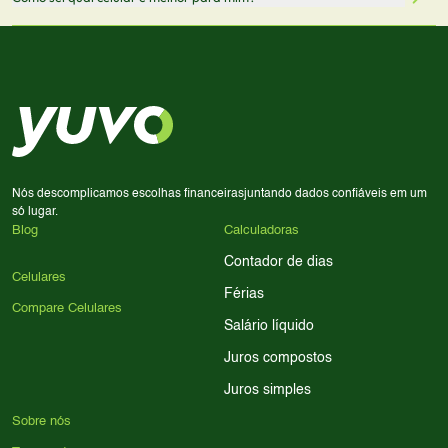
comissão sem custo adicional para você.
lado a lado suas especificações, preços e características.
Use nossa ferramenta de comparação para tomar a melhor
Considere seu uso diário: se você tira muitas fotos,
decisão de compra.
priorize a qualidade da câmera; se usa muitos apps, foque
em memória RAM e armazenamento; para jogos,
processador e bateria são essenciais. Use nossos filtros
para encontrar o celular ideal.
Nós descomplicamos escolhas financeiras
juntando dados confiáveis em um
só lugar.
Blog
Calculadoras
Contador de dias
Celulares
Férias
Compare Celulares
Salário líquido
Juros compostos
Juros simples
Sobre nós